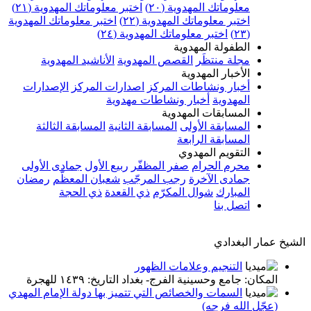
معلوماتك المهدوية (٢٠)
اختبر معلوماتك المهدوية (٢١)
اختبر معلوماتك المهدوية (٢٢)
اختبر معلوماتك المهدوية
(٢٣)
اختبر معلوماتك المهدوية (٢٤)
الطفولة المهدوية
مجلة منتظَر
القصص المهدوية
الأناشيد المهدوية
الأخبار المهدوية
أخبار ونشاطات المركز
اصدارات المركز
الإصدارات
المهدوية
أخبار ونشاطات مهدوية
المسابقات المهدوية
المسابقة الأولى
المسابقة الثانية
المسابقة الثالثة
المسابقة الرابعة
التقويم المهدوي
محرم الحرام
صفر المظفّر
ربيع الأول
جمادى الأولى
جمادى الآخرة
رجب المرجّب
شعبان المعظّم
رمضان
المبارك
شوال المكرّم
ذي القعدة
ذي الحجة
اتصل بنا
الشيخ عمار البغدادي
التنجيم وعلامات الظهور
المكان: جامع وحسينية الفرج- بغداد التاريخ: ١٤٣٩ للهجرة
السمات والخصائص التي تتميز بها دولة الإمام المهدي
(عجّل الله فرجه)