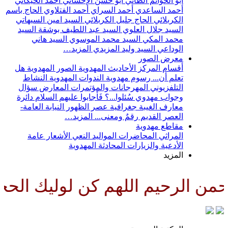
أبو الحواتم الطائي
أبو حسن الإحسائي
أحمد الخيكاني
أحمد الساعدي
أحمد السراي
أحمد الفتلاوي
الحاج باسم
الكربلائي
الحاج جليل الكربلائي
السيد امين السيهاتي
السيد جلال العلوي
السيد عبد اللطيف بوشقة
السيد
محمد المكي
السيد محمد الموسوي
السيد هاني
الوداعي
السيد وليد المزيدي
المزيد…
معرض الصور
أقسام المركز
الأحاديث المهدوية
الصور المهدوية
هل
تعلم أن...
رسوم مهدوية
الندوات المهدوية
النشاط
التلفزيوني
المهرجانات والمؤتمرات
المعارض
سؤال
وجواب مهدوي
سُئلوا...؟ فَأجابوا عليهم السلام
دائرة
معارف الغيبة
جغرافية عصر الظهور
النيابة العامة-
العصر القديم
رقمٌ ومعنى...
المزيد…
مقاطع مهدوية
المراثي
المحاضرات
المواليد
النعي
الأشعار
عامة
الأدعية والزيارات
المحادثة المهدوية
المزيد
 الرحيم اللهم كن لوليك الحجة ب