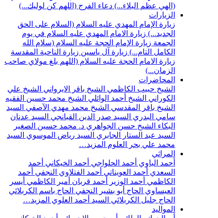
(الهي عظم البلاء...)
دعاء الفرج (اللهم كن لوليك...)
الزيارات
زيارة الإمام المهدي عليه السلام (السلام على الحق
الجديد...)
زيارة الامام المهدي عليه السلام في يوم
الجمعة
زيارة الإمام الحجة عليه السلام (سلام الله
الكامل التام...)
زيارة آل ياسين
زيارة الناحية المقدسة
زيارة الامام الحجة عليه السلام (اللهم بلغ مولاي صاحب
الزمان...)
المحاضرات
الشيخ حبيب الكاظمي
الشيخ باقر الايرواني
الشيخ علي
الكوراني
الشيخ أحمد الوائلي
الشيخ محمد حسين الفقيه
الشيخ باقر المقدسي
الشيخ محمد مهدي الآصفي
السيد
سامي البدري
السيد صدر الدين القبانجي
السيد عدنان
البكاء
الشيخ حسن الجواهري
د. محمد حسين الصغير
السيد عبد الستار الجابري
السيد رياض الموسوي
السيد
محمد علي بحر العلوم
المزيد…
المراثي
أحمد الباوي
أحمد الحلواجي
أحمد الخيكاني
أحمد
السعدي
أحمد العويناتي
أحمد الفتلاوي النجفي
أحمد
الكاظمي
أحمد الوزير
أحمد قربان
أمير الكاظمي
أيسر
العيساوي
الحاج أبو بشير النجفي
الحاج باسم الكربلائي
الحاج جليل الكربلائي
السيد أحمد العلوي
المزيد…
المواليد