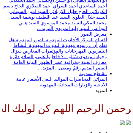
أبو الحواتم الطائي
أبو حسن الإحسائي
أحمد الخيكاني
أحمد الساعدي
أحمد السراي
أحمد الفتلاوي
الحاج باسم
الكربلائي
الحاج جليل الكربلائي
السيد امين السيهاتي
السيد جلال العلوي
السيد عبد اللطيف بوشقة
السيد
محمد المكي
السيد محمد الموسوي
السيد هاني
الوداعي
السيد وليد المزيدي
المزيد…
معرض الصور
أقسام المركز
الأحاديث المهدوية
الصور المهدوية
هل
تعلم أن...
رسوم مهدوية
الندوات المهدوية
النشاط
التلفزيوني
المهرجانات والمؤتمرات
المعارض
سؤال
وجواب مهدوي
سُئلوا...؟ فَأجابوا عليهم السلام
دائرة
معارف الغيبة
جغرافية عصر الظهور
النيابة العامة-
العصر القديم
رقمٌ ومعنى...
المزيد…
مقاطع مهدوية
المراثي
المحاضرات
المواليد
النعي
الأشعار
عامة
الأدعية والزيارات
المحادثة المهدوية
المزيد
من الرحيم اللهم كن لوليك الحجة