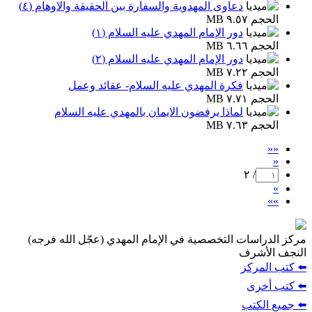
دعاوی المهدوية والسفارة بين الحقيقة والاوهام (٤)
الحجم ٩.٥٧ MB
دور الإمام المهدي عليه السلام (١)
الحجم ٦.٦٦ MB
دور الإمام المهدي عليه السلام (٢)
الحجم ٧.٢٢ MB
فكرة المهدي عليه السلام- عقائد وعمل
الحجم ٧.٧١ MB
لماذا يرفضون الايمان بالمهدي عليه السلام
الحجم ٧.٦٣ MB
««
«
/ ٢
»
»»
مركز الدراسات التخصصية في الإمام المهدي (عجّل الله فرجه)
النجف الأشرف
⬅️ كتب المركز
⬅️ كتب أخرى
⬅️ جميع الكتب