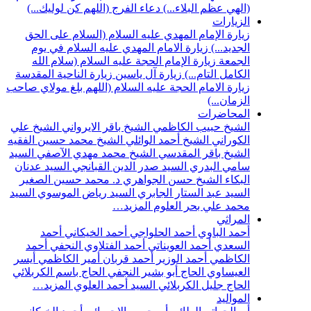
(الهي عظم البلاء...)
دعاء الفرج (اللهم كن لوليك...)
الزيارات
زيارة الإمام المهدي عليه السلام (السلام على الحق
الجديد...)
زيارة الامام المهدي عليه السلام في يوم
الجمعة
زيارة الإمام الحجة عليه السلام (سلام الله
الكامل التام...)
زيارة آل ياسين
زيارة الناحية المقدسة
زيارة الامام الحجة عليه السلام (اللهم بلغ مولاي صاحب
الزمان...)
المحاضرات
الشيخ حبيب الكاظمي
الشيخ باقر الايرواني
الشيخ علي
الكوراني
الشيخ أحمد الوائلي
الشيخ محمد حسين الفقيه
الشيخ باقر المقدسي
الشيخ محمد مهدي الآصفي
السيد
سامي البدري
السيد صدر الدين القبانجي
السيد عدنان
البكاء
الشيخ حسن الجواهري
د. محمد حسين الصغير
السيد عبد الستار الجابري
السيد رياض الموسوي
السيد
محمد علي بحر العلوم
المزيد…
المراثي
أحمد الباوي
أحمد الحلواجي
أحمد الخيكاني
أحمد
السعدي
أحمد العويناتي
أحمد الفتلاوي النجفي
أحمد
الكاظمي
أحمد الوزير
أحمد قربان
أمير الكاظمي
أيسر
العيساوي
الحاج أبو بشير النجفي
الحاج باسم الكربلائي
الحاج جليل الكربلائي
السيد أحمد العلوي
المزيد…
المواليد