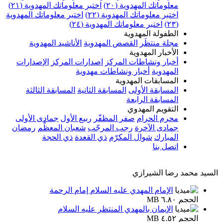
معلوماتك المهدوية (٢٠)
اختبر معلوماتك المهدوية (٢١)
اختبر معلوماتك المهدوية (٢٢)
اختبر معلوماتك المهدوية
(٢٣)
اختبر معلوماتك المهدوية (٢٤)
الطفولة المهدوية
مجلة منتظَر
القصص المهدوية
الأناشيد المهدوية
الأخبار المهدوية
أخبار ونشاطات المركز
اصدارات المركز
الإصدارات
المهدوية
أخبار ونشاطات مهدوية
المسابقات المهدوية
المسابقة الأولى
المسابقة الثانية
المسابقة الثالثة
المسابقة الرابعة
التقويم المهدوي
محرم الحرام
صفر المظفّر
ربيع الأول
جمادى الأولى
جمادى الآخرة
رجب المرجّب
شعبان المعظّم
رمضان
المبارك
شوال المكرّم
ذي القعدة
ذي الحجة
اتصل بنا
السيد محمد رضا الشيرازي
الإمام المهدي عليه السلام إمام الرحمة
الحجم ٦.٨٠ MB
الإيمان بالمهدي المنتظر عليه السلام
الحجم ٤.٥٢ MB