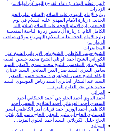
(الهي عظم البلاء...)
دعاء الفرج (اللهم كن لوليك...)
الزيارات
زيارة الإمام المهدي عليه السلام (السلام على الحق
الجديد...)
زيارة الامام المهدي عليه السلام في يوم
الجمعة
زيارة الإمام الحجة عليه السلام (سلام الله
الكامل التام...)
زيارة آل ياسين
زيارة الناحية المقدسة
زيارة الامام الحجة عليه السلام (اللهم بلغ مولاي صاحب
الزمان...)
المحاضرات
الشيخ حبيب الكاظمي
الشيخ باقر الايرواني
الشيخ علي
الكوراني
الشيخ أحمد الوائلي
الشيخ محمد حسين الفقيه
الشيخ باقر المقدسي
الشيخ محمد مهدي الآصفي
السيد
سامي البدري
السيد صدر الدين القبانجي
السيد عدنان
البكاء
الشيخ حسن الجواهري
د. محمد حسين الصغير
السيد عبد الستار الجابري
السيد رياض الموسوي
السيد
محمد علي بحر العلوم
المزيد…
المراثي
أحمد الباوي
أحمد الحلواجي
أحمد الخيكاني
أحمد
السعدي
أحمد العويناتي
أحمد الفتلاوي النجفي
أحمد
الكاظمي
أحمد الوزير
أحمد قربان
أمير الكاظمي
أيسر
العيساوي
الحاج أبو بشير النجفي
الحاج باسم الكربلائي
الحاج جليل الكربلائي
السيد أحمد العلوي
المزيد…
المواليد