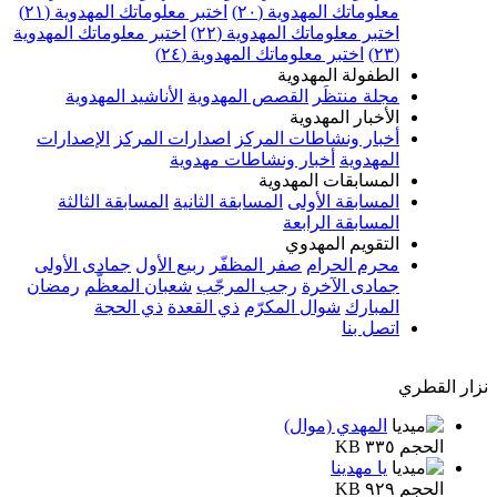
معلوماتك المهدوية (٢٠)
اختبر معلوماتك المهدوية (٢١)
اختبر معلوماتك المهدوية (٢٢)
اختبر معلوماتك المهدوية
(٢٣)
اختبر معلوماتك المهدوية (٢٤)
الطفولة المهدوية
مجلة منتظَر
القصص المهدوية
الأناشيد المهدوية
الأخبار المهدوية
أخبار ونشاطات المركز
اصدارات المركز
الإصدارات
المهدوية
أخبار ونشاطات مهدوية
المسابقات المهدوية
المسابقة الأولى
المسابقة الثانية
المسابقة الثالثة
المسابقة الرابعة
التقويم المهدوي
محرم الحرام
صفر المظفّر
ربيع الأول
جمادى الأولى
جمادى الآخرة
رجب المرجّب
شعبان المعظّم
رمضان
المبارك
شوال المكرّم
ذي القعدة
ذي الحجة
اتصل بنا
نزار القطري
المهدي (موال)
الحجم ٣٣٥ KB
يا مهدينا
الحجم ٩٢٩ KB