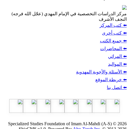
مركز الدراسات التخصصية في الإمام المهدي (عجّل الله فرجه)
النجف الأشرف
⬅️ كتب المركز
⬅️ كتب أخرى
⬅️ جميع الكتب
⬅️ المحاضرات
⬅️ المراثي
⬅️ المواليد
⬅️ الأسئلة والأجوبة المهدوية
⬅️ خريطة الموقع
⬅️ اتصل بنا
Specialized Studies Foundation of Imam Al-Mahdi (A-S) © 2026
ShiaCMS v1.0, Powered By:
Abo-Torab Inc.
© 2013-2026