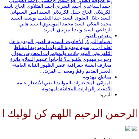
أبو الحواتم الطائي
أبو حسن الإحسائي
أحمد الخيكاني
أحمد الساعدي
أحمد السراي
أحمد الفتلاوي
الحاج باسم
الكربلائي
الحاج جليل الكربلائي
السيد امين السيهاتي
السيد جلال العلوي
السيد عبد اللطيف بوشقة
السيد
محمد المكي
السيد محمد الموسوي
السيد هاني
الوداعي
السيد وليد المزيدي
المزيد…
معرض الصور
أقسام المركز
الأحاديث المهدوية
الصور المهدوية
هل
تعلم أن...
رسوم مهدوية
الندوات المهدوية
النشاط
التلفزيوني
المهرجانات والمؤتمرات
المعارض
سؤال
وجواب مهدوي
سُئلوا...؟ فَأجابوا عليهم السلام
دائرة
معارف الغيبة
جغرافية عصر الظهور
النيابة العامة-
العصر القديم
رقمٌ ومعنى...
المزيد…
مقاطع مهدوية
المراثي
المحاضرات
المواليد
النعي
الأشعار
عامة
الأدعية والزيارات
المحادثة المهدوية
المزيد
رحمن الرحيم اللهم كن لوليك الح