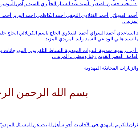
د. محمد حسين الصغير
السيد عبد الستار الجابري
السيد رياض الموس
أحمد العويناتي
أحمد الفتلاوي النجفي
أحمد الكاظمي
أحمد الوزير
أحمد 
لمزيد…
 الساعدي
أحمد السراي
أحمد الفتلاوي
الحاج باسم الكربلائي
الحاج جلي
السيد هاني الوداعي
السيد وليد المزيدي
المزيد…
أن...
رسوم مهدوية
الندوات المهدوية
النشاط التلفزيوني
المهرجانات و
 العامة- العصر القديم
رقمٌ ومعنى...
المزيد…
والزيارات
المحادثة المهدوية
بسم الله الرحمن الرحيم ال
رآن الكريم
المهدي في الأحاديث
أجوبة أهل البيت عن المسائل المهدويّ