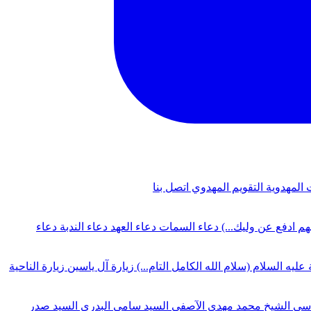
 المهدوية
التقويم المهدوي
اتصل بنا
لهم ادفع عن وليك...)
دعاء السمات
دعاء العهد
دعاء الندبة
دعاء
 عليه السلام (سلام الله الكامل التام...)
زيارة آل ياسين
زيارة الناحية
دسي
الشيخ محمد مهدي الآصفي
السيد سامي البدري
السيد صدر