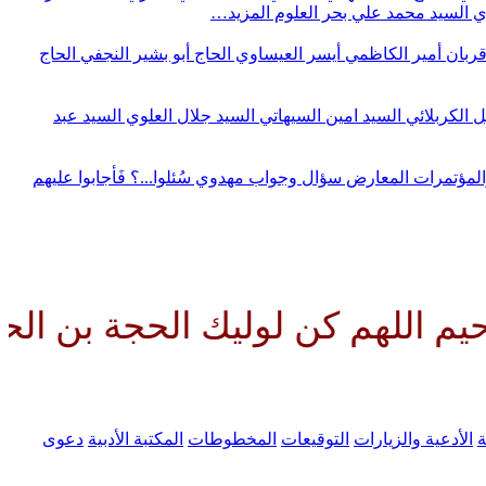
وي
السيد محمد علي بحر العلوم
المزيد…
قربان
أمير الكاظمي
أيسر العيساوي
الحاج أبو بشير النجفي
الحاج
ل الكربلائي
السيد امين السيهاتي
السيد جلال العلوي
السيد عبد
المؤتمرات
المعارض
سؤال وجواب مهدوي
سُئلوا...؟ فَأجابوا عليهم
لهم كن لوليك الحجة بن الحسن صل
ة
الأدعية والزيارات
التوقيعات
المخطوطات
المكتبة الأدبية
دعوى