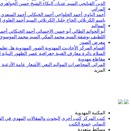
الدين القبانجي
السيد عدنان البكاء
الشيخ حسن الجواهري
المراثي
أحمد الباوي
أحمد الحلواجي
أحمد الخيكاني
أحمد السعدي
باسم الكربلائي
الحاج جليل الكربلائي
السيد أحمد العلوي
ا
المواليد
أبو الحواتم الطائي
أبو حسن الإحسائي
أحمد الخيكاني
أحمد
اللطيف بوشقة
السيد محمد المكي
السيد محمد الموسوي
معرض الصور
أقسام المركز
الأحاديث المهدوية
الصور المهدوية
هل تعلم 
السلام
دائرة معارف الغيبة
جغرافية عصر الظهور
النيابة
مقاطع مهدوية
المراثي
المحاضرات
المواليد
النعي
الأشعار
عامة
الأدعية 
المزيد
المكتبة المهدوية
كتب المركز
كتب أخرى
البحوث والمقالات
المهدي في الق
اليماني
جميع الكتب
وسائط متعددة