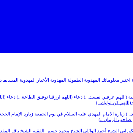
ة
اختبر معلوماتك المهدوية
الطفولة المهدوية
الأخبار المهدوية
المسابقات
بة (اللهم عرفني نفسك...)
دعاء (اللهم ارزقنا توفيق الطاعة...)
دعاء (ال
(اللهم كن لوليك...)
...)
زيارة الامام المهدي عليه السلام في يوم الجمعة
زيارة الإمام الحجة
ي صاحب الزمان...)
كوراني
الشيخ أحمد الوائلي
الشيخ محمد حسين الفقيه
الشيخ باقر المق