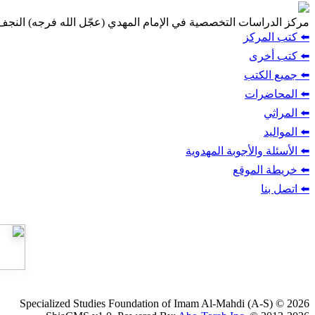
مركز الدراسات التخصصية في الإمام المهدي (عجّل الله فرجه) النج
⬅️ كتب المركز
⬅️ كتب أخرى
⬅️ جميع الكتب
⬅️ المحاضرات
⬅️ المراثي
⬅️ المواليد
⬅️ الأسئلة والأجوبة المهدوية
⬅️ خريطة الموقع
⬅️ اتصل بنا
Specialized Studies Foundation of Imam Al-Mahdi (A-S) © 2026