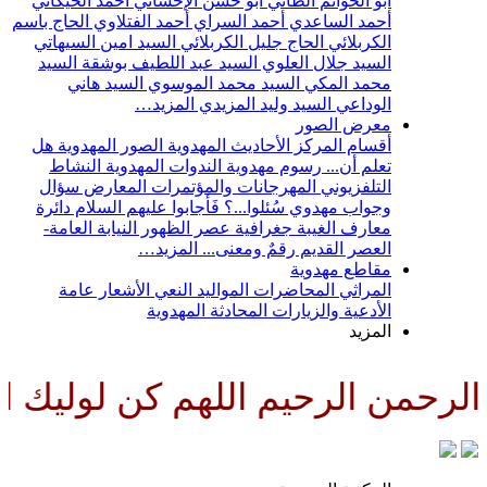
أبو الحواتم الطائي
أبو حسن الإحسائي
أحمد الخيكاني
أحمد الساعدي
أحمد السراي
أحمد الفتلاوي
الحاج باسم
الكربلائي
الحاج جليل الكربلائي
السيد امين السيهاتي
السيد جلال العلوي
السيد عبد اللطيف بوشقة
السيد
محمد المكي
السيد محمد الموسوي
السيد هاني
الوداعي
السيد وليد المزيدي
المزيد…
معرض الصور
أقسام المركز
الأحاديث المهدوية
الصور المهدوية
هل
تعلم أن...
رسوم مهدوية
الندوات المهدوية
النشاط
التلفزيوني
المهرجانات والمؤتمرات
المعارض
سؤال
وجواب مهدوي
سُئلوا...؟ فَأجابوا عليهم السلام
دائرة
معارف الغيبة
جغرافية عصر الظهور
النيابة العامة-
العصر القديم
رقمٌ ومعنى...
المزيد…
مقاطع مهدوية
المراثي
المحاضرات
المواليد
النعي
الأشعار
عامة
الأدعية والزيارات
المحادثة المهدوية
المزيد
رحمن الرحيم اللهم كن لوليك الح