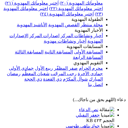
معلوماتك المهدوية (٢٠)
اختبر معلوماتك المهدوية (٢١)
اختبر معلوماتك المهدوية (٢٢)
اختبر معلوماتك المهدوية
(٢٣)
اختبر معلوماتك المهدوية (٢٤)
الطفولة المهدوية
مجلة منتظَر
القصص المهدوية
الأناشيد المهدوية
الأخبار المهدوية
أخبار ونشاطات المركز
اصدارات المركز
الإصدارات
المهدوية
أخبار ونشاطات مهدوية
المسابقات المهدوية
المسابقة الأولى
المسابقة الثانية
المسابقة الثالثة
المسابقة الرابعة
التقويم المهدوي
محرم الحرام
صفر المظفّر
ربيع الأول
جمادى الأولى
جمادى الآخرة
رجب المرجّب
شعبان المعظّم
رمضان
المبارك
شوال المكرّم
ذي القعدة
ذي الحجة
اتصل بنا
دعاء (اللهم بحق من ناجاك...)
نص الدعاء
جعفر النفيلي
الحجم ٤٢٣ KB
جواد بناهي طوسي