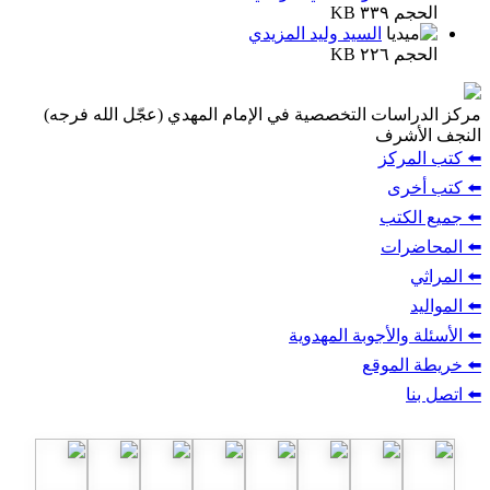
الحجم ٣٣٩ KB
السيد وليد المزيدي
الحجم ٢٢٦ KB
مركز الدراسات التخصصية في الإمام المهدي (عجّل الله فرجه)
النجف الأشرف
⬅️ كتب المركز
⬅️ كتب أخرى
⬅️ جميع الكتب
⬅️ المحاضرات
⬅️ المراثي
⬅️ المواليد
⬅️ الأسئلة والأجوبة المهدوية
⬅️ خريطة الموقع
⬅️ اتصل بنا