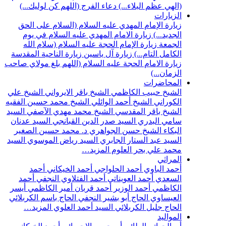
(الهي عظم البلاء...)
دعاء الفرج (اللهم كن لوليك...)
الزيارات
زيارة الإمام المهدي عليه السلام (السلام على الحق
الجديد...)
زيارة الامام المهدي عليه السلام في يوم
الجمعة
زيارة الإمام الحجة عليه السلام (سلام الله
الكامل التام...)
زيارة آل ياسين
زيارة الناحية المقدسة
زيارة الامام الحجة عليه السلام (اللهم بلغ مولاي صاحب
الزمان...)
المحاضرات
الشيخ حبيب الكاظمي
الشيخ باقر الايرواني
الشيخ علي
الكوراني
الشيخ أحمد الوائلي
الشيخ محمد حسين الفقيه
الشيخ باقر المقدسي
الشيخ محمد مهدي الآصفي
السيد
سامي البدري
السيد صدر الدين القبانجي
السيد عدنان
البكاء
الشيخ حسن الجواهري
د. محمد حسين الصغير
السيد عبد الستار الجابري
السيد رياض الموسوي
السيد
محمد علي بحر العلوم
المزيد…
المراثي
أحمد الباوي
أحمد الحلواجي
أحمد الخيكاني
أحمد
السعدي
أحمد العويناتي
أحمد الفتلاوي النجفي
أحمد
الكاظمي
أحمد الوزير
أحمد قربان
أمير الكاظمي
أيسر
العيساوي
الحاج أبو بشير النجفي
الحاج باسم الكربلائي
الحاج جليل الكربلائي
السيد أحمد العلوي
المزيد…
المواليد