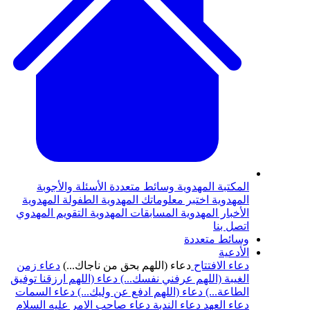
المكتبة المهدوية
وسائط متعددة
الأسئلة والأجوبة
المهدوية
اختبر معلوماتك المهدوية
الطفولة المهدوية
الأخبار المهدوية
المسابقات المهدوية
التقويم المهدوي
اتصل بنا
وسائط متعددة
الأدعية
دعاء الافتتاح
دعاء (اللهم بحق من ناجاك...)
دعاء زمن
الغيبة (اللهم عرفني نفسك...)
دعاء (اللهم ارزقنا توفيق
الطاعة...)
دعاء (اللهم ادفع عن وليك...)
دعاء السمات
دعاء العهد
دعاء الندبة
دعاء صاحب الامر عليه السلام