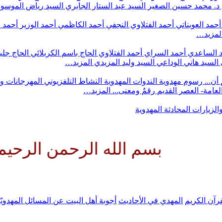
د. محمد حسين الصغير
السيد عبد الستار الجابري
السيد رياض الموس
أحمد العويناتي
أحمد الفتلاوي النجفي
أحمد الكاظمي
أحمد الوزير
أحمد 
لمزيد…
 الساعدي
أحمد السراي
أحمد الفتلاوي
الحاج باسم الكربلائي
الحاج جلي
السيد هاني الوداعي
السيد وليد المزيدي
المزيد…
أن...
رسوم مهدوية
الندوات المهدوية
النشاط التلفزيوني
المهرجانات و
 العامة- العصر القديم
رقمٌ ومعنى...
المزيد…
والزيارات
المحادثة المهدوية
م الله الرحمن الرحيم اللهم كن 
رآن الكريم
المهدي في الأحاديث
أجوبة أهل البيت عن المسائل المهدويّ