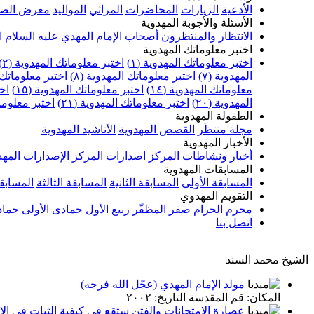
الأدعية
الزيارات
المحاضرات
المراثي
المواليد
معرض الصو
الأسئلة والأجوبة المهدوية
الانتظار والمنتظرون
أصحاب الإمام المهدي عليه السلام
ا
اختبر معلوماتك المهدوية
اختبر معلوماتك المهدوية (١)
اختبر معلوماتك المهدوية (٢)
المهدوية (٧)
اختبر معلوماتك المهدوية (٨)
اختبر معلوماتك ا
معلوماتك المهدوية (١٤)
اختبر معلوماتك المهدوية (١٥)
اخت
المهدوية (٢٠)
اختبر معلوماتك المهدوية (٢١)
اختبر معلوماتك
الطفولة المهدوية
مجلة منتظَر
القصص المهدوية
الأناشيد المهدوية
الأخبار المهدوية
أخبار ونشاطات المركز
اصدارات المركز
الإصدارات المهد
المسابقات المهدوية
المسابقة الأولى
المسابقة الثانية
المسابقة الثالثة
المسابقة
التقويم المهدوي
محرم الحرام
صفر المظفّر
ربيع الأول
جمادى الأولى
جماد
اتصل بنا
الشيخ محمد السند
مولد الإمام المهدي (عجّل الله فرجه)
المكان: قم المقدسة التاريخ: ٢٠٠٢
عصارة الامتحانات والفتن ستقع في كيفية الثبات في الاع