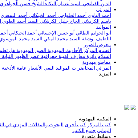
الدين القبانجي
السيد عدنان البكاء
الشيخ حسن الجواهري
المراثي
أحمد الباوي
أحمد الحلواجي
أحمد الخيكاني
أحمد السعدي
باسم الكربلائي
الحاج جليل الكربلائي
السيد أحمد العلوي
ا
المواليد
أبو الحواتم الطائي
أبو حسن الإحسائي
أحمد الخيكاني
أحمد
اللطيف بوشقة
السيد محمد المكي
السيد محمد الموسوي
معرض الصور
أقسام المركز
الأحاديث المهدوية
الصور المهدوية
هل تعلم 
السلام
دائرة معارف الغيبة
جغرافية عصر الظهور
النيابة
مقاطع مهدوية
المراثي
المحاضرات
المواليد
النعي
الأشعار
عامة
الأدعية 
المزيد
بس
المكتبة المهدوية
كتب المركز
كتب أخرى
البحوث والمقالات
المهدي في الق
اليماني
جميع الكتب
وسائط متعددة