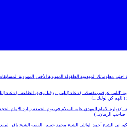
ة
اختبر معلوماتك المهدوية
الطفولة المهدوية
الأخبار المهدوية
المسابقات
بة (اللهم عرفني نفسك...)
دعاء (اللهم ارزقنا توفيق الطاعة...)
دعاء (ال
(اللهم كن لوليك...)
...)
زيارة الامام المهدي عليه السلام في يوم الجمعة
زيارة الإمام الحجة
ي صاحب الزمان...)
كوراني
الشيخ أحمد الوائلي
الشيخ محمد حسين الفقيه
الشيخ باقر المق