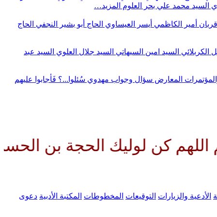
وي
السيد محمد علي بحر العلوم
المزيد…
قربان
أمير الكاظمي
أيسر العيساوي
الحاج أبو بشير النجفي
الحاج
ل الكربلائي
السيد امين السيهاتي
السيد جلال العلوي
السيد عبد
المؤتمرات
المعارض
سؤال وجواب مهدوي
سُئلوا...؟ فَأجابوا عليهم
لوليك الحجة بن الحسن صلواتك عل
ة
الأدعية والزيارات
التوقيعات
المخطوطات
المكتبة الأدبية
دعوى