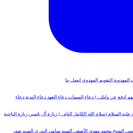
 المهدوية
التقويم المهدوي
اتصل بنا
لهم ادفع عن وليك...)
دعاء السمات
دعاء العهد
دعاء الندبة
دعاء
 عليه السلام (سلام الله الكامل التام...)
زيارة آل ياسين
زيارة الناحية
دسي
الشيخ محمد مهدي الآصفي
السيد سامي البدري
السيد صدر