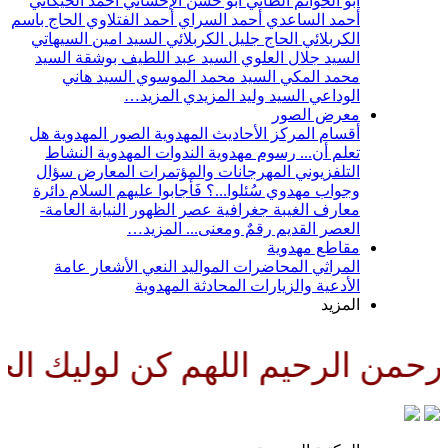
أبو الحواتم الطائي
أبو حسن الإحسائي
أحمد الخيكاني
أحمد الساعدي
أحمد السراي
أحمد الفتلاوي
الحاج باسم
الكربلائي
الحاج جليل الكربلائي
السيد امين السيهاتي
السيد جلال العلوي
السيد عبد اللطيف بوشقة
السيد
محمد المكي
السيد محمد الموسوي
السيد هاني
الوداعي
السيد وليد المزيدي
المزيد…
معرض الصور
أقسام المركز
الأحاديث المهدوية
الصور المهدوية
هل
تعلم أن...
رسوم مهدوية
الندوات المهدوية
النشاط
التلفزيوني
المهرجانات والمؤتمرات
المعارض
سؤال
وجواب مهدوي
سُئلوا...؟ فَأجابوا عليهم السلام
دائرة
معارف الغيبة
جغرافية عصر الظهور
النيابة العامة-
العصر القديم
رقمٌ ومعنى...
المزيد…
مقاطع مهدوية
المراثي
المحاضرات
المواليد
النعي
الأشعار
عامة
الأدعية والزيارات
المحادثة المهدوية
المزيد
من الرحيم اللهم كن لوليك الحجة