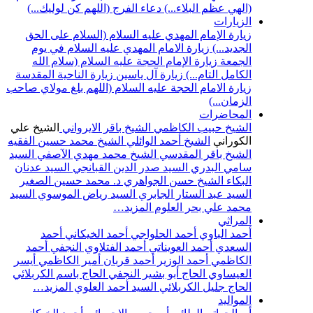
(الهي عظم البلاء...)
دعاء الفرج (اللهم كن لوليك...)
الزيارات
زيارة الإمام المهدي عليه السلام (السلام على الحق
الجديد...)
زيارة الامام المهدي عليه السلام في يوم
الجمعة
زيارة الإمام الحجة عليه السلام (سلام الله
الكامل التام...)
زيارة آل ياسين
زيارة الناحية المقدسة
زيارة الامام الحجة عليه السلام (اللهم بلغ مولاي صاحب
الزمان...)
المحاضرات
الشيخ حبيب الكاظمي
الشيخ باقر الايرواني
الشيخ علي
الكوراني
الشيخ أحمد الوائلي
الشيخ محمد حسين الفقيه
الشيخ باقر المقدسي
الشيخ محمد مهدي الآصفي
السيد
سامي البدري
السيد صدر الدين القبانجي
السيد عدنان
البكاء
الشيخ حسن الجواهري
د. محمد حسين الصغير
السيد عبد الستار الجابري
السيد رياض الموسوي
السيد
محمد علي بحر العلوم
المزيد…
المراثي
أحمد الباوي
أحمد الحلواجي
أحمد الخيكاني
أحمد
السعدي
أحمد العويناتي
أحمد الفتلاوي النجفي
أحمد
الكاظمي
أحمد الوزير
أحمد قربان
أمير الكاظمي
أيسر
العيساوي
الحاج أبو بشير النجفي
الحاج باسم الكربلائي
الحاج جليل الكربلائي
السيد أحمد العلوي
المزيد…
المواليد