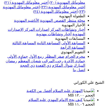
معلوماتك المهدوية (٢٠)
اختبر معلوماتك المهدوية (٢١)
اختبر معلوماتك المهدوية (٢٢)
اختبر معلوماتك المهدوية
(٢٣)
اختبر معلوماتك المهدوية (٢٤)
الطفولة المهدوية
مجلة منتظَر
القصص المهدوية
الأناشيد المهدوية
الأخبار المهدوية
أخبار ونشاطات المركز
اصدارات المركز
الإصدارات
المهدوية
أخبار ونشاطات مهدوية
المسابقات المهدوية
المسابقة الأولى
المسابقة الثانية
المسابقة الثالثة
المسابقة الرابعة
التقويم المهدوي
محرم الحرام
صفر المظفّر
ربيع الأول
جمادى الأولى
جمادى الآخرة
رجب المرجّب
شعبان المعظّم
رمضان
المبارك
شوال المكرّم
ذي القعدة
ذي الحجة
اتصل بنا
الشيخ علي الكوراني
المهدي عليه السلام أفضل من الكعبة
الحجم ١٢.٠٠ MB
كيف يحج الإمام المهدي عليه السلام
الحجم ١١.٠٦ MB