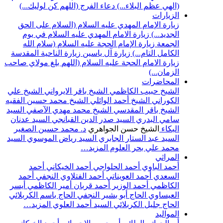
(الهي عظم البلاء...)
دعاء الفرج (اللهم كن لوليك...)
الزيارات
زيارة الإمام المهدي عليه السلام (السلام على الحق
الجديد...)
زيارة الامام المهدي عليه السلام في يوم
الجمعة
زيارة الإمام الحجة عليه السلام (سلام الله
الكامل التام...)
زيارة آل ياسين
زيارة الناحية المقدسة
زيارة الامام الحجة عليه السلام (اللهم بلغ مولاي صاحب
الزمان...)
المحاضرات
الشيخ حبيب الكاظمي
الشيخ باقر الايرواني
الشيخ علي
الكوراني
الشيخ أحمد الوائلي
الشيخ محمد حسين الفقيه
الشيخ باقر المقدسي
الشيخ محمد مهدي الآصفي
السيد
سامي البدري
السيد صدر الدين القبانجي
السيد عدنان
البكاء
الشيخ حسن الجواهري
د. محمد حسين الصغير
السيد عبد الستار الجابري
السيد رياض الموسوي
السيد
محمد علي بحر العلوم
المزيد…
المراثي
أحمد الباوي
أحمد الحلواجي
أحمد الخيكاني
أحمد
السعدي
أحمد العويناتي
أحمد الفتلاوي النجفي
أحمد
الكاظمي
أحمد الوزير
أحمد قربان
أمير الكاظمي
أيسر
العيساوي
الحاج أبو بشير النجفي
الحاج باسم الكربلائي
الحاج جليل الكربلائي
السيد أحمد العلوي
المزيد…
المواليد