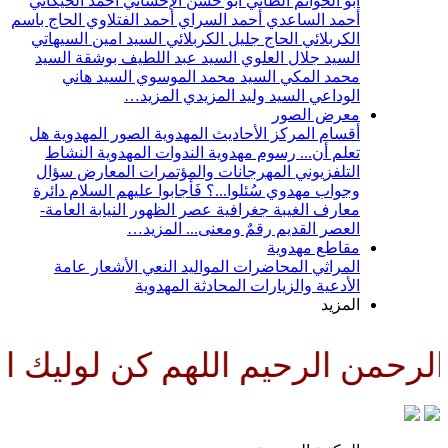
أبو الحواتم الطائي
أبو حسن الإحسائي
أحمد الخيكاني
أحمد الساعدي
أحمد السراي
أحمد الفتلاوي
الحاج باسم
الكربلائي
الحاج جليل الكربلائي
السيد امين السيهاتي
السيد جلال العلوي
السيد عبد اللطيف بوشقة
السيد
محمد المكي
السيد محمد الموسوي
السيد هاني
الوداعي
السيد وليد المزيدي
المزيد…
معرض الصور
أقسام المركز
الأحاديث المهدوية
الصور المهدوية
هل
تعلم أن...
رسوم مهدوية
الندوات المهدوية
النشاط
التلفزيوني
المهرجانات والمؤتمرات
المعارض
سؤال
وجواب مهدوي
سُئلوا...؟ فَأجابوا عليهم السلام
دائرة
معارف الغيبة
جغرافية عصر الظهور
النيابة العامة-
العصر القديم
رقمٌ ومعنى...
المزيد…
مقاطع مهدوية
المراثي
المحاضرات
المواليد
النعي
الأشعار
عامة
الأدعية والزيارات
المحادثة المهدوية
المزيد
لرحمن الرحيم اللهم كن لوليك الح