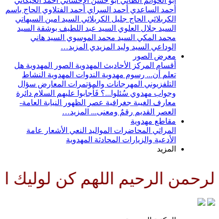
أبو الحواتم الطائي
أبو حسن الإحسائي
أحمد الخيكاني
أحمد الساعدي
أحمد السراي
أحمد الفتلاوي
الحاج باسم
الكربلائي
الحاج جليل الكربلائي
السيد امين السيهاتي
السيد جلال العلوي
السيد عبد اللطيف بوشقة
السيد
محمد المكي
السيد محمد الموسوي
السيد هاني
الوداعي
السيد وليد المزيدي
المزيد…
معرض الصور
أقسام المركز
الأحاديث المهدوية
الصور المهدوية
هل
تعلم أن...
رسوم مهدوية
الندوات المهدوية
النشاط
التلفزيوني
المهرجانات والمؤتمرات
المعارض
سؤال
وجواب مهدوي
سُئلوا...؟ فَأجابوا عليهم السلام
دائرة
معارف الغيبة
جغرافية عصر الظهور
النيابة العامة-
العصر القديم
رقمٌ ومعنى...
المزيد…
مقاطع مهدوية
المراثي
المحاضرات
المواليد
النعي
الأشعار
عامة
الأدعية والزيارات
المحادثة المهدوية
المزيد
رحمن الرحيم اللهم كن لوليك الحج