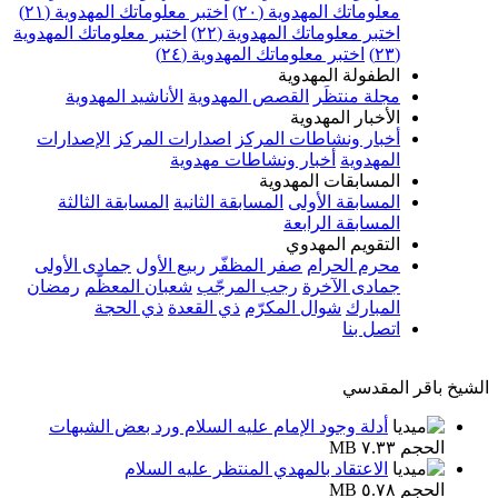
معلوماتك المهدوية (٢٠)
اختبر معلوماتك المهدوية (٢١)
اختبر معلوماتك المهدوية (٢٢)
اختبر معلوماتك المهدوية
(٢٣)
اختبر معلوماتك المهدوية (٢٤)
الطفولة المهدوية
مجلة منتظَر
القصص المهدوية
الأناشيد المهدوية
الأخبار المهدوية
أخبار ونشاطات المركز
اصدارات المركز
الإصدارات
المهدوية
أخبار ونشاطات مهدوية
المسابقات المهدوية
المسابقة الأولى
المسابقة الثانية
المسابقة الثالثة
المسابقة الرابعة
التقويم المهدوي
محرم الحرام
صفر المظفّر
ربيع الأول
جمادى الأولى
جمادى الآخرة
رجب المرجّب
شعبان المعظّم
رمضان
المبارك
شوال المكرّم
ذي القعدة
ذي الحجة
اتصل بنا
الشيخ باقر المقدسي
أدلة وجود الإمام عليه السلام ورد بعض الشبهات
الحجم ٧.٣٣ MB
الاعتقاد بالمهدي المنتظر عليه السلام
الحجم ٥.٧٨ MB