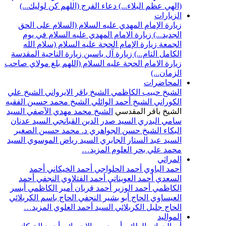
(الهي عظم البلاء...)
دعاء الفرج (اللهم كن لوليك...)
الزيارات
زيارة الإمام المهدي عليه السلام (السلام على الحق
الجديد...)
زيارة الامام المهدي عليه السلام في يوم
الجمعة
زيارة الإمام الحجة عليه السلام (سلام الله
الكامل التام...)
زيارة آل ياسين
زيارة الناحية المقدسة
زيارة الامام الحجة عليه السلام (اللهم بلغ مولاي صاحب
الزمان...)
المحاضرات
الشيخ حبيب الكاظمي
الشيخ باقر الايرواني
الشيخ علي
الكوراني
الشيخ أحمد الوائلي
الشيخ محمد حسين الفقيه
الشيخ باقر المقدسي
الشيخ محمد مهدي الآصفي
السيد
سامي البدري
السيد صدر الدين القبانجي
السيد عدنان
البكاء
الشيخ حسن الجواهري
د. محمد حسين الصغير
السيد عبد الستار الجابري
السيد رياض الموسوي
السيد
محمد علي بحر العلوم
المزيد…
المراثي
أحمد الباوي
أحمد الحلواجي
أحمد الخيكاني
أحمد
السعدي
أحمد العويناتي
أحمد الفتلاوي النجفي
أحمد
الكاظمي
أحمد الوزير
أحمد قربان
أمير الكاظمي
أيسر
العيساوي
الحاج أبو بشير النجفي
الحاج باسم الكربلائي
الحاج جليل الكربلائي
السيد أحمد العلوي
المزيد…
المواليد