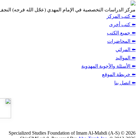
مركز الدراسات التخصصية في الإمام المهدي (عجّل الله فرجه) النج
⬅️ كتب المركز
⬅️ كتب أخرى
⬅️ جميع الكتب
⬅️ المحاضرات
⬅️ المراثي
⬅️ المواليد
⬅️ الأسئلة والأجوبة المهدوية
⬅️ خريطة الموقع
⬅️ اتصل بنا
Specialized Studies Foundation of Imam Al-Mahdi (A-S) © 2026