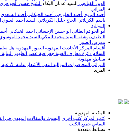
الدين القبانجي
السيد عدنان البكاء
الشيخ حسن الجواهري
المراثي
أحمد الباوي
أحمد الحلواجي
أحمد الخيكاني
أحمد السعدي
باسم الكربلائي
الحاج جليل الكربلائي
السيد أحمد العلوي
ا
المواليد
أبو الحواتم الطائي
أبو حسن الإحسائي
أحمد الخيكاني
أحمد
اللطيف بوشقة
السيد محمد المكي
السيد محمد الموسوي
معرض الصور
أقسام المركز
الأحاديث المهدوية
الصور المهدوية
هل تعلم 
السلام
دائرة معارف الغيبة
جغرافية عصر الظهور
النيابة
مقاطع مهدوية
المراثي
المحاضرات
المواليد
النعي
الأشعار
عامة
الأدعية 
المزيد
المكتبة المهدوية
كتب المركز
كتب أخرى
البحوث والمقالات
المهدي في الق
اليماني
جميع الكتب
وسائط متعددة