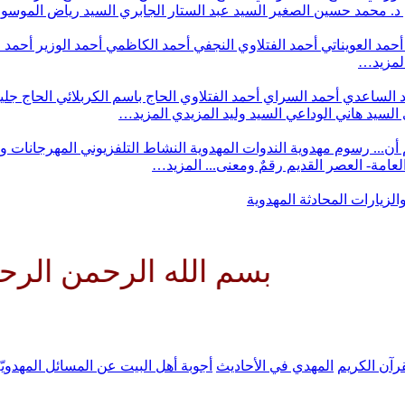
د. محمد حسين الصغير
السيد عبد الستار الجابري
السيد رياض الموس
أحمد العويناتي
أحمد الفتلاوي النجفي
أحمد الكاظمي
أحمد الوزير
أحمد 
لمزيد…
 الساعدي
أحمد السراي
أحمد الفتلاوي
الحاج باسم الكربلائي
الحاج جلي
السيد هاني الوداعي
السيد وليد المزيدي
المزيد…
أن...
رسوم مهدوية
الندوات المهدوية
النشاط التلفزيوني
المهرجانات و
 العامة- العصر القديم
رقمٌ ومعنى...
المزيد…
والزيارات
المحادثة المهدوية
بسم الله الرحمن الرحيم اللهم
رآن الكريم
المهدي في الأحاديث
أجوبة أهل البيت عن المسائل المهدويّ