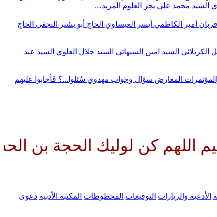
وي
السيد محمد علي بحر العلوم
المزيد…
قربان
أمير الكاظمي
أيسر العيساوي
الحاج أبو بشير النجفي
الحاج
ل الكربلائي
السيد امين السيهاتي
السيد جلال العلوي
السيد عبد
المؤتمرات
المعارض
سؤال وجواب مهدوي
سُئلوا...؟ فَأجابوا عليهم
 كن لوليك الحجة بن الحسن صلوات
ة
الأدعية والزيارات
التوقيعات
المخطوطات
المكتبة الأدبية
دعوى