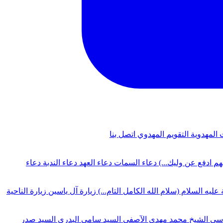
 المهدوية
التقويم المهدوي
اتصل بنا
لهم ادفع عن وليك...)
دعاء السمات
دعاء العهد
دعاء الندبة
دعاء
 عليه السلام (سلام الله الكامل التام...)
زيارة آل ياسين
زيارة الناحية
دسي
الشيخ محمد مهدي الآصفي
السيد سامي البدري
السيد صدر