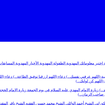
ة
اختبر معلوماتك المهدوية
الطفولة المهدوية
الأخبار المهدوية
المسابقات
بة (اللهم عرفني نفسك...)
دعاء (اللهم ارزقنا توفيق الطاعة...)
دعاء (ال
(اللهم كن لوليك...)
...)
زيارة الامام المهدي عليه السلام في يوم الجمعة
زيارة الإمام الحجة
ي صاحب الزمان...)
كوراني
الشيخ أحمد الوائلي
الشيخ محمد حسين الفقيه
الشيخ باقر المق