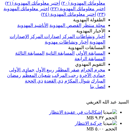
معلوماتك المهدوية (٢٠)
اختبر معلوماتك المهدوية (٢١)
اختبر معلوماتك المهدوية (٢٢)
اختبر معلوماتك المهدوية
(٢٣)
اختبر معلوماتك المهدوية (٢٤)
الطفولة المهدوية
مجلة منتظَر
القصص المهدوية
الأناشيد المهدوية
الأخبار المهدوية
أخبار ونشاطات المركز
اصدارات المركز
الإصدارات
المهدوية
أخبار ونشاطات مهدوية
المسابقات المهدوية
المسابقة الأولى
المسابقة الثانية
المسابقة الثالثة
المسابقة الرابعة
التقويم المهدوي
محرم الحرام
صفر المظفّر
ربيع الأول
جمادى الأولى
جمادى الآخرة
رجب المرجّب
شعبان المعظّم
رمضان
المبارك
شوال المكرّم
ذي القعدة
ذي الحجة
اتصل بنا
السيد عبد الله الغريفي
إشكاليات في عقيدة الانتظار
الحجم ٩.٣٢ MB
حركية الانتظار
الحجم ٥.٠٠ MB