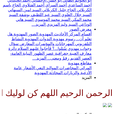
أبو الحواتم الطائي
أبو حسن الإحسائي
أحمد الخيكاني
أحمد الساعدي
أحمد السراي
أحمد الفتلاوي
الحاج باسم
الكربلائي
الحاج جليل الكربلائي
السيد امين السيهاتي
السيد جلال العلوي
السيد عبد اللطيف بوشقة
السيد
محمد المكي
السيد محمد الموسوي
السيد هاني
الوداعي
السيد وليد المزيدي
المزيد…
معرض الصور
أقسام المركز
الأحاديث المهدوية
الصور المهدوية
هل
تعلم أن...
رسوم مهدوية
الندوات المهدوية
النشاط
التلفزيوني
المهرجانات والمؤتمرات
المعارض
سؤال
وجواب مهدوي
سُئلوا...؟ فَأجابوا عليهم السلام
دائرة
معارف الغيبة
جغرافية عصر الظهور
النيابة العامة-
العصر القديم
رقمٌ ومعنى...
المزيد…
مقاطع مهدوية
المراثي
المحاضرات
المواليد
النعي
الأشعار
عامة
الأدعية والزيارات
المحادثة المهدوية
المزيد
رحمن الرحيم اللهم كن لوليك الح