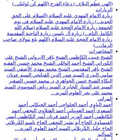
(الهي عظم البلاء...)
دعاء الفرج (اللهم كن لوليك...)
الزيارات
زيارة الإمام المهدي عليه السلام (السلام على الحق
الجديد...)
زيارة الامام المهدي عليه السلام في يوم
الجمعة
زيارة الإمام الحجة عليه السلام (سلام الله
الكامل التام...)
زيارة آل ياسين
زيارة الناحية المقدسة
زيارة الامام الحجة عليه السلام (اللهم بلغ مولاي صاحب
الزمان...)
المحاضرات
الشيخ حبيب الكاظمي
الشيخ باقر الايرواني
الشيخ علي
الكوراني
الشيخ أحمد الوائلي
الشيخ محمد حسين الفقيه
الشيخ باقر المقدسي
الشيخ محمد مهدي الآصفي
السيد
سامي البدري
السيد صدر الدين القبانجي
السيد عدنان
البكاء
الشيخ حسن الجواهري
د. محمد حسين الصغير
السيد عبد الستار الجابري
السيد رياض الموسوي
السيد
محمد علي بحر العلوم
المزيد…
المراثي
أحمد الباوي
أحمد الحلواجي
أحمد الخيكاني
أحمد
السعدي
أحمد العويناتي
أحمد الفتلاوي النجفي
أحمد
الكاظمي
أحمد الوزير
أحمد قربان
أمير الكاظمي
أيسر
العيساوي
الحاج أبو بشير النجفي
الحاج باسم الكربلائي
الحاج جليل الكربلائي
السيد أحمد العلوي
المزيد…
المواليد