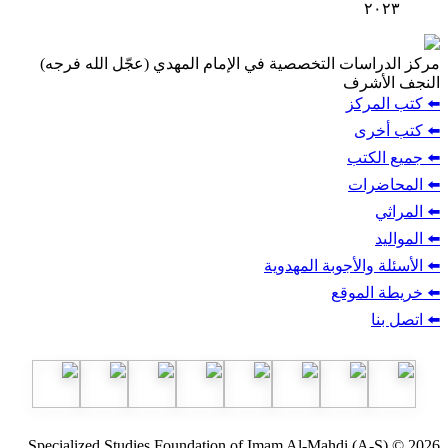
٢٠٢٣
مركز الدراسات التخصصية في الإمام المهدي (عجّل الله فرجه)
النجف الأشرف
⬅️ كتب المركز
⬅️ كتب أخرى
⬅️ جميع الكتب
⬅️ المحاضرات
⬅️ المراثي
⬅️ المواليد
⬅️ الأسئلة والأجوبة المهدوية
⬅️ خريطة الموقع
⬅️ اتصل بنا
Specialized Studies Foundation of Imam Al-Mahdi (A-S) © 2026