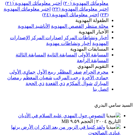
معلوماتك المهدوية (٢٠)
اختبر معلوماتك المهدوية (٢١)
اختبر معلوماتك المهدوية (٢٢)
اختبر معلوماتك المهدوية
(٢٣)
اختبر معلوماتك المهدوية (٢٤)
الطفولة المهدوية
مجلة منتظَر
القصص المهدوية
الأناشيد المهدوية
الأخبار المهدوية
أخبار ونشاطات المركز
اصدارات المركز
الإصدارات
المهدوية
أخبار ونشاطات مهدوية
المسابقات المهدوية
المسابقة الأولى
المسابقة الثانية
المسابقة الثالثة
المسابقة الرابعة
التقويم المهدوي
محرم الحرام
صفر المظفّر
ربيع الأول
جمادى الأولى
جمادى الآخرة
رجب المرجّب
شعبان المعظّم
رمضان
المبارك
شوال المكرّم
ذي القعدة
ذي الحجة
اتصل بنا
السيد سامي البدري
النصوص حول المهدي عليه السلام في الأديان
التاريخ ٢٠٠٤ | الحجم ٩.٥٩ MB
ولقد كتبنا في الزبور من بعد الذكر ان الأرض يرثها
عبادي الصالحون