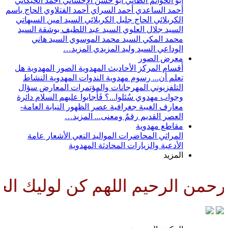
أبو الحواتم الطائي
أبو حسن الإحسائي
أحمد الخيكاني
أحمد الساعدي
أحمد السراي
أحمد الفتلاوي
الحاج باسم
الكربلائي
الحاج جليل الكربلائي
السيد امين السيهاتي
السيد جلال العلوي
السيد عبد اللطيف بوشقة
السيد
محمد المكي
السيد محمد الموسوي
السيد هاني
الوداعي
السيد وليد المزيدي
المزيد…
معرض الصور
أقسام المركز
الأحاديث المهدوية
الصور المهدوية
هل
تعلم أن...
رسوم مهدوية
الندوات المهدوية
النشاط
التلفزيوني
المهرجانات والمؤتمرات
المعارض
سؤال
وجواب مهدوي
سُئلوا...؟ فَأجابوا عليهم السلام
دائرة
معارف الغيبة
جغرافية عصر الظهور
النيابة العامة-
العصر القديم
رقمٌ ومعنى...
المزيد…
مقاطع مهدوية
المراثي
المحاضرات
المواليد
النعي
الأشعار
عامة
الأدعية والزيارات
المحادثة المهدوية
المزيد
من الرحيم اللهم كن لوليك الحجة