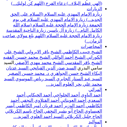
(الهي عظم البلاء...)
دعاء الفرج (اللهم كن لوليك...)
الزيارات
زيارة الإمام المهدي عليه السلام (السلام على الحق
الجديد...)
زيارة الامام المهدي عليه السلام في يوم
الجمعة
زيارة الإمام الحجة عليه السلام (سلام الله
الكامل التام...)
زيارة آل ياسين
زيارة الناحية المقدسة
زيارة الامام الحجة عليه السلام (اللهم بلغ مولاي صاحب
الزمان...)
المحاضرات
الشيخ حبيب الكاظمي
الشيخ باقر الايرواني
الشيخ علي
الكوراني
الشيخ أحمد الوائلي
الشيخ محمد حسين الفقيه
الشيخ باقر المقدسي
الشيخ محمد مهدي الآصفي
السيد
سامي البدري
السيد صدر الدين القبانجي
السيد عدنان
البكاء
الشيخ حسن الجواهري
د. محمد حسين الصغير
السيد عبد الستار الجابري
السيد رياض الموسوي
السيد
محمد علي بحر العلوم
المزيد…
المراثي
أحمد الباوي
أحمد الحلواجي
أحمد الخيكاني
أحمد
السعدي
أحمد العويناتي
أحمد الفتلاوي النجفي
أحمد
الكاظمي
أحمد الوزير
أحمد قربان
أمير الكاظمي
أيسر
العيساوي
الحاج أبو بشير النجفي
الحاج باسم الكربلائي
الحاج جليل الكربلائي
السيد أحمد العلوي
المزيد…
المواليد