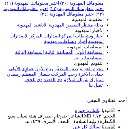
معلوماتك المهدوية (٢٠)
اختبر معلوماتك المهدوية (٢١)
اختبر معلوماتك المهدوية (٢٢)
اختبر معلوماتك المهدوية
(٢٣)
اختبر معلوماتك المهدوية (٢٤)
الطفولة المهدوية
مجلة منتظَر
القصص المهدوية
الأناشيد المهدوية
الأخبار المهدوية
أخبار ونشاطات المركز
اصدارات المركز
الإصدارات
المهدوية
أخبار ونشاطات مهدوية
المسابقات المهدوية
المسابقة الأولى
المسابقة الثانية
المسابقة الثالثة
المسابقة الرابعة
التقويم المهدوي
محرم الحرام
صفر المظفّر
ربيع الأول
جمادى الأولى
جمادى الآخرة
رجب المرجّب
شعبان المعظّم
رمضان
المبارك
شوال المكرّم
ذي القعدة
ذي الحجة
اتصل بنا
أحمد الفتلاوي النجفي
بكلبك يا جمره
الحجم: ١.٧٣ MB الشاعر: ضرغام الصراف هيئة شباب سبع
الگنطرة (عليه السلام) – النجف الأشرف ١٤٣٩ هـ
تسألك كل عين