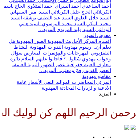
أبو الحواتم الطائي
أبو حسن الإحسائي
أحمد الخيكاني
أحمد الساعدي
أحمد السراي
أحمد الفتلاوي
الحاج باسم
الكربلائي
الحاج جليل الكربلائي
السيد امين السيهاتي
السيد جلال العلوي
السيد عبد اللطيف بوشقة
السيد
محمد المكي
السيد محمد الموسوي
السيد هاني
الوداعي
السيد وليد المزيدي
المزيد…
معرض الصور
أقسام المركز
الأحاديث المهدوية
الصور المهدوية
هل
تعلم أن...
رسوم مهدوية
الندوات المهدوية
النشاط
التلفزيوني
المهرجانات والمؤتمرات
المعارض
سؤال
وجواب مهدوي
سُئلوا...؟ فَأجابوا عليهم السلام
دائرة
معارف الغيبة
جغرافية عصر الظهور
النيابة العامة-
العصر القديم
رقمٌ ومعنى...
المزيد…
مقاطع مهدوية
المراثي
المحاضرات
المواليد
النعي
الأشعار
عامة
الأدعية والزيارات
المحادثة المهدوية
المزيد
من الرحيم اللهم كن لوليك الحجة