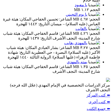
أمنية خادم
يا معبود
الحجم ١.١٢ MB
يا يوم التجيني
الحجم: ٤.٦٧ MB الشاعر: تحسين الخفاجي المكان: هيئة غيرة
العباس (عليه السلام) – ميسان التاريخ: ١٤٤٢ للهجرة
يالغايب
الحجم: ٤.٢٦ MB الشاعر: قاسم الخفاجي المكان: هيئة شباب
شارع المدينة- النجف الأشرف التاريخ: ١٤٣٧ للهجرة
يالمهدي يغايب
الحجم: ٣.٢٧ MB الشاعر: بشار العبادي المكان: هيئة شباب
الأكبر (عليه السلام)/ البصرة - حي العطيرية التاريخ: شهادة
فاطمة الزهراء (عليها السلام)/ الرواية الثالثة ١٤٤٠ للهجرة
يمته يالمهدي
الحجم: ١.٣٥ MB الشاعر: قاسم الخفاجي المكان: هيئة شباب
شارع المدينة- النجف الأشرف
مركز الدراسات التخصصية في الإمام المهدي (عجّل الله فرجه)
النجف الأشرف
⬅️ كتب المركز
⬅️ كتب أخرى
⬅️ جميع الكتب