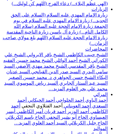
(الهي عظم البلاء...)
دعاء الفرج (اللهم كن لوليك...)
الزيارات
زيارة الإمام المهدي عليه السلام (السلام على الحق
الجديد...)
زيارة الامام المهدي عليه السلام في يوم
الجمعة
زيارة الإمام الحجة عليه السلام (سلام الله
الكامل التام...)
زيارة آل ياسين
زيارة الناحية المقدسة
زيارة الامام الحجة عليه السلام (اللهم بلغ مولاي صاحب
الزمان...)
المحاضرات
الشيخ حبيب الكاظمي
الشيخ باقر الايرواني
الشيخ علي
الكوراني
الشيخ أحمد الوائلي
الشيخ محمد حسين الفقيه
الشيخ باقر المقدسي
الشيخ محمد مهدي الآصفي
السيد
سامي البدري
السيد صدر الدين القبانجي
السيد عدنان
البكاء
الشيخ حسن الجواهري
د. محمد حسين الصغير
السيد عبد الستار الجابري
السيد رياض الموسوي
السيد
محمد علي بحر العلوم
المزيد…
المراثي
أحمد الباوي
أحمد الحلواجي
أحمد الخيكاني
أحمد
السعدي
أحمد العويناتي
أحمد الفتلاوي النجفي
أحمد
الكاظمي
أحمد الوزير
أحمد قربان
أمير الكاظمي
أيسر
العيساوي
الحاج أبو بشير النجفي
الحاج باسم الكربلائي
الحاج جليل الكربلائي
السيد أحمد العلوي
المزيد…
المواليد