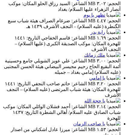
الحجم: ٣.٠٢ MB الشاعر: السيد رزاق الحلو المكان: موكب
أنصار الزهراء عليها السلام/ بغداد
تظهر يا يوم
الحجم: ٤.٤٧ MB الشاعر: ضرغام الصراف هيئة شباب سبع
الگنطرة (عليه السلام) – النجف الأشرف ١٤٣٩ هـ
راية بدر
الحجم: ١.٦٩ MB الشاعر: قاسم الخفاجي التاريخ: ١٤٤١
للهجرة المكان: موكب الصديقة الكبرى (عليها السلام) –
النجف الأشرف
ملك زمانك
الحجم: ٣.٠٠ MB الشاعر: علي عويز الشويلي جامع وحسينية
أئمة البقيع الحاج رحيم مجيسر البيضاني هيئة الحسن المجتبى
(عليه السلام) إمامي بغداد – جميله
يا إمامي
الحجم: ٣.٢٠ MB الشاعر: حاتم صاحب النجفي التاريخ: ١٤٤١
للهجرة المكان: هيئة شباب المرتضى (عليه السلام) – النجف
الأشرف
يا حجة الله
الحجم: ٢.١٤ MB الشاعر: أحمد فشلان الوائلي المكان: موكب
شباب الصادق عليه السلام/ أهالي الشطرة التاريخ: ١٤٣٧
للهجرة
يا صاحب الزمان
الحجم: ١.٥٣ MB الشاعر: ميرزا عادل اشكناني من اصدار