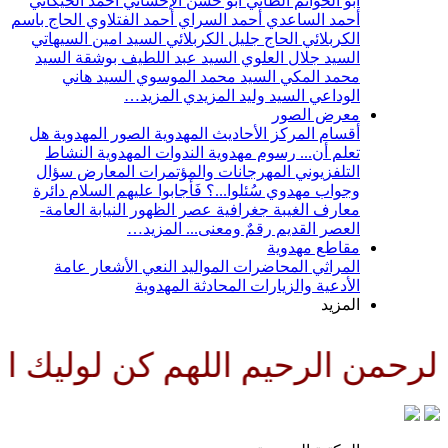
أبو الحواتم الطائي
أبو حسن الإحسائي
أحمد الخيكاني
أحمد الساعدي
أحمد السراي
أحمد الفتلاوي
الحاج باسم
الكربلائي
الحاج جليل الكربلائي
السيد امين السيهاتي
السيد جلال العلوي
السيد عبد اللطيف بوشقة
السيد
محمد المكي
السيد محمد الموسوي
السيد هاني
الوداعي
السيد وليد المزيدي
المزيد…
معرض الصور
أقسام المركز
الأحاديث المهدوية
الصور المهدوية
هل
تعلم أن...
رسوم مهدوية
الندوات المهدوية
النشاط
التلفزيوني
المهرجانات والمؤتمرات
المعارض
سؤال
وجواب مهدوي
سُئلوا...؟ فَأجابوا عليهم السلام
دائرة
معارف الغيبة
جغرافية عصر الظهور
النيابة العامة-
العصر القديم
رقمٌ ومعنى...
المزيد…
مقاطع مهدوية
المراثي
المحاضرات
المواليد
النعي
الأشعار
عامة
الأدعية والزيارات
المحادثة المهدوية
المزيد
رحمن الرحيم اللهم كن لوليك الح