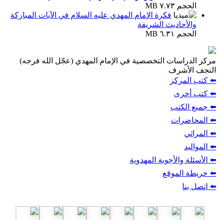
الحجم ٧.٧٣ MB
فكرة الإمام المهدي عليه السلام في الآيات المباركة
والأحاديث الشريفة
الحجم ٦.٣١ MB
مركز الدراسات التخصصية في الإمام المهدي (عجّل الله فرجه)
النجف الأشرف
⬅️ كتب المركز
⬅️ كتب أخرى
⬅️ جميع الكتب
⬅️ المحاضرات
⬅️ المراثي
⬅️ المواليد
⬅️ الأسئلة والأجوبة المهدوية
⬅️ خريطة الموقع
⬅️ اتصل بنا