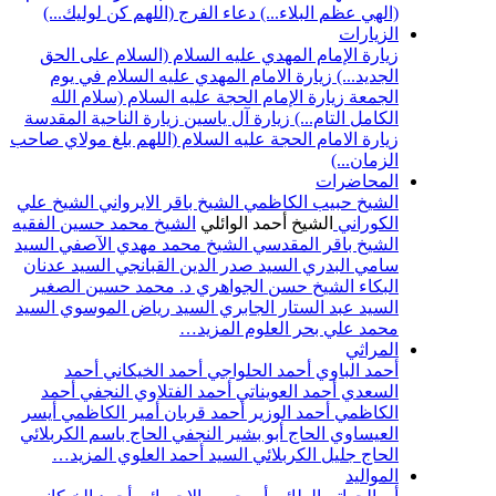
(الهي عظم البلاء...)
دعاء الفرج (اللهم كن لوليك...)
الزيارات
زيارة الإمام المهدي عليه السلام (السلام على الحق
الجديد...)
زيارة الامام المهدي عليه السلام في يوم
الجمعة
زيارة الإمام الحجة عليه السلام (سلام الله
الكامل التام...)
زيارة آل ياسين
زيارة الناحية المقدسة
زيارة الامام الحجة عليه السلام (اللهم بلغ مولاي صاحب
الزمان...)
المحاضرات
الشيخ حبيب الكاظمي
الشيخ باقر الايرواني
الشيخ علي
الكوراني
الشيخ أحمد الوائلي
الشيخ محمد حسين الفقيه
الشيخ باقر المقدسي
الشيخ محمد مهدي الآصفي
السيد
سامي البدري
السيد صدر الدين القبانجي
السيد عدنان
البكاء
الشيخ حسن الجواهري
د. محمد حسين الصغير
السيد عبد الستار الجابري
السيد رياض الموسوي
السيد
محمد علي بحر العلوم
المزيد…
المراثي
أحمد الباوي
أحمد الحلواجي
أحمد الخيكاني
أحمد
السعدي
أحمد العويناتي
أحمد الفتلاوي النجفي
أحمد
الكاظمي
أحمد الوزير
أحمد قربان
أمير الكاظمي
أيسر
العيساوي
الحاج أبو بشير النجفي
الحاج باسم الكربلائي
الحاج جليل الكربلائي
السيد أحمد العلوي
المزيد…
المواليد