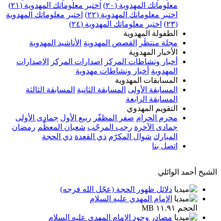
معلوماتك المهدوية (٢٠)
اختبر معلوماتك المهدوية (٢١)
اختبر معلوماتك المهدوية (٢٢)
اختبر معلوماتك المهدوية
(٢٣)
اختبر معلوماتك المهدوية (٢٤)
الطفولة المهدوية
مجلة منتظَر
القصص المهدوية
الأناشيد المهدوية
الأخبار المهدوية
أخبار ونشاطات المركز
اصدارات المركز
الإصدارات
المهدوية
أخبار ونشاطات مهدوية
المسابقات المهدوية
المسابقة الأولى
المسابقة الثانية
المسابقة الثالثة
المسابقة الرابعة
التقويم المهدوي
محرم الحرام
صفر المظفّر
ربيع الأول
جمادى الأولى
جمادى الآخرة
رجب المرجّب
شعبان المعظّم
رمضان
المبارك
شوال المكرّم
ذي القعدة
ذي الحجة
اتصل بنا
الشيخ أحمد الوائلي
دلائل ظهور الحجة (عجّل الله فرجه)
الإمام المهدي عليه السلام
الحجم ١١.٩١ MB
مصادر وجود الإمام المهدي عليه السلام