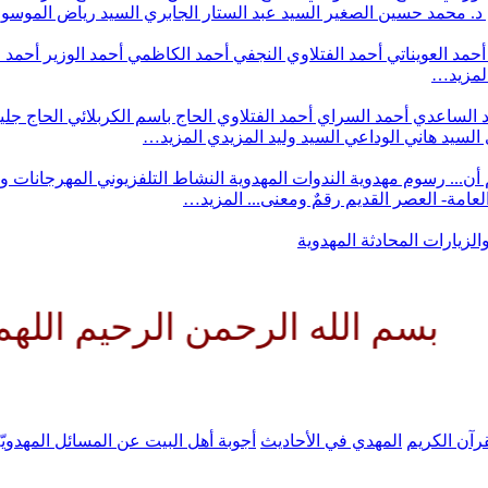
د. محمد حسين الصغير
السيد عبد الستار الجابري
السيد رياض الموس
أحمد العويناتي
أحمد الفتلاوي النجفي
أحمد الكاظمي
أحمد الوزير
أحمد 
لمزيد…
 الساعدي
أحمد السراي
أحمد الفتلاوي
الحاج باسم الكربلائي
الحاج جلي
السيد هاني الوداعي
السيد وليد المزيدي
المزيد…
أن...
رسوم مهدوية
الندوات المهدوية
النشاط التلفزيوني
المهرجانات و
 العامة- العصر القديم
رقمٌ ومعنى...
المزيد…
والزيارات
المحادثة المهدوية
له الرحمن الرحيم اللهم كن لولي
رآن الكريم
المهدي في الأحاديث
أجوبة أهل البيت عن المسائل المهدويّ