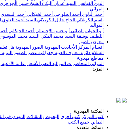
الدين القبانجي
السيد عدنان البكاء
الشيخ حسن الجواهري
المراثي
أحمد الباوي
أحمد الحلواجي
أحمد الخيكاني
أحمد السعدي
باسم الكربلائي
الحاج جليل الكربلائي
السيد أحمد العلوي
ا
المواليد
أبو الحواتم الطائي
أبو حسن الإحسائي
أحمد الخيكاني
أحمد
اللطيف بوشقة
السيد محمد المكي
السيد محمد الموسوي
معرض الصور
أقسام المركز
الأحاديث المهدوية
الصور المهدوية
هل تعلم 
السلام
دائرة معارف الغيبة
جغرافية عصر الظهور
النيابة
مقاطع مهدوية
المراثي
المحاضرات
المواليد
النعي
الأشعار
عامة
الأدعية 
المزيد
بسم ال
المكتبة المهدوية
كتب المركز
كتب أخرى
البحوث والمقالات
المهدي في الق
اليماني
جميع الكتب
وسائط متعددة