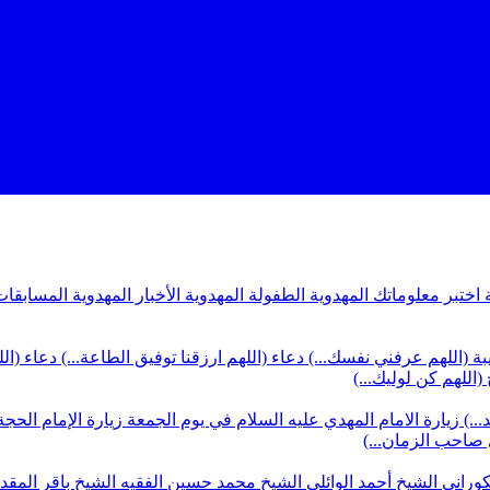
ة
اختبر معلوماتك المهدوية
الطفولة المهدوية
الأخبار المهدوية
المسابقات
بة (اللهم عرفني نفسك...)
دعاء (اللهم ارزقنا توفيق الطاعة...)
دعاء (ال
(اللهم كن لوليك...)
...)
زيارة الامام المهدي عليه السلام في يوم الجمعة
زيارة الإمام الحجة
ي صاحب الزمان...)
كوراني
الشيخ أحمد الوائلي
الشيخ محمد حسين الفقيه
الشيخ باقر المق