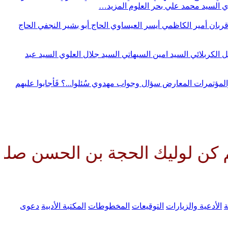
وي
السيد محمد علي بحر العلوم
المزيد…
قربان
أمير الكاظمي
أيسر العيساوي
الحاج أبو بشير النجفي
الحاج
ل الكربلائي
السيد امين السيهاتي
السيد جلال العلوي
السيد عبد
المؤتمرات
المعارض
سؤال وجواب مهدوي
سُئلوا...؟ فَأجابوا عليهم
ك الحجة بن الحسن صلواتك عليه وع
ة
الأدعية والزيارات
التوقيعات
المخطوطات
المكتبة الأدبية
دعوى