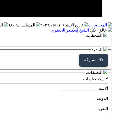
المحاضرات
تاريخ الإنشاء
:
٢٠٢٦/٠٥/١١
المشاهدات
:
٦٨٠
ال
خالق الأثر
:
الشيخ إسكندر الجعفري
الملحقات:
النشر:
📤 مشاركة
التعليقات:
لا توجد تعليقات.
الاسم:
الدولة:
النص: