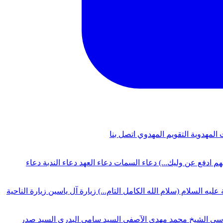
 المهدوية
التقويم المهدوي
اتصل بنا
لهم ادفع عن وليك...)
دعاء السمات
دعاء العهد
دعاء الندبة
دعاء
 عليه السلام (سلام الله الكامل التام...)
زيارة آل ياسين
زيارة الناحية
دسي
الشيخ محمد مهدي الآصفي
السيد سامي البدري
السيد صدر