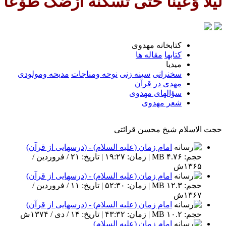
تّی تُسْکنَهُ اَرْضَک طَوْعاً وَتُمَتّ
كتابخانه مهدوى
كتابها
مقاله ها
ميديا
سخنرانى
سينه زنى
نوحه ومناجات
مديحه ومولودى
مهدی در قرآن
سؤالهای مهدوی
شعر مهدوى
حجت الاسلام شیخ محسن قرائتی
امام زمان (علیه السلام) - (درسهایی از قرآن)
حجم: ۴.۷۶ MB | زمان: ۱۹:۲۷ | تاریخ: ۲۱ / فروردین /
۱۳۶۵ش
امام زمان (علیه السلام) - (درسهایی از قرآن)
حجم: ۱۲.۳ MB | زمان: ۵۲:۳۰ | تاریخ: ۱۱ / فروردین /
۱۳۶۷ش
امام زمان (علیه السلام) - (درسهایی از قرآن)
حجم: ۱۰.۲ MB | زمان: ۴۳:۳۲ | تاریخ: ۱۴ / دی / ۱۳۷۴ش
امام زمان (علیه السلام)