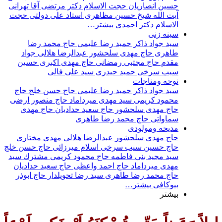
حسين انصاريان
حجت‌ الاسلام دکتر مرتضی آقا تهرانی
آيت الله شيخ حسين مظاهری
استاد علی دولتی
حجت
الاسلام دکتر احمدی
بیشتر…
سينه زنى
سيد جواد ذاكر
حميد رضا عليمى
حاج محمد رضا
طاهری
حاج مهدی سلحشور
عبدالرضا هلالی
جواد
مقدم
حاج مجتبی رمضانی
حاج مهدی اکبری
حسین
سیب سرخی
حمید حیدری
سید علی فالی
نوحه ومناجات
سيد جواد ذاكر
حميد رضا عليمى
حاج حسن خلج
حاج
محمود كريمى
سيد مهدى ميرداماد
حاج منصور ارضی
حاج مهدی سلحشور
حاج سعيد حداديان
حاج مهدى
سماواتى
حاج محمد رضا طاهرى
مديحه ومولودى
حاج مهدى سلحشور
عبدالرضا هلالى
مهدى مختارى
حاج حسین سیب سرخی
اسلام ميرزائى
حاج حسن خلج
سيد مجيد بنى فاطمه
حاج محمود كريمى
مشترك
سيد
مهدى ميرداماد
حاج احمد واعظى
حاج سعيد حداديان
حاج محمد رضا طاهری
سيد رضا تحويلدار
حاج ابوذر
بیوکافی
بیشتر…
بیشتر