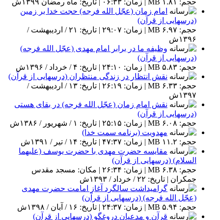
حجم: ۱.۸۱ MB | زمان: ۰۶:۳۳ | تاریخ: ماه رمضان ۱۳۹۹ش
امام زمان (عجّل الله فرجه) حجت خدا بر زمین
(درسهایی از قرآن)
حجم: ۶.۹۷ MB | زمان: ۲۹:۰۷ | تاریخ: ۲۱ / اردیبهشت /
۱۳۹۶ش
وظیفه ما در برابر امام مهدی (عجّل الله فرجه)
(درسهایی از قرآن)
حجم: ۵.۸۳ MB | زمان: ۲۴:۱۰ | تاریخ: ۴ / خرداد / ۱۳۹۶ش
نقش انتظار در زندگی منتظران (درسهایی از قرآن)
حجم: ۶.۳۳ MB | زمان: ۲۶:۱۹ | تاریخ: ۱۳ / اردیبهشت /
۱۳۹۷ش
نقش امام زمان (عجّل الله فرجه) در بقای هستی
(درسهایی از قرآن)
حجم: ۶.۰۸ MB | زمان: ۲۵:۱۵ | تاریخ: ۱ / شهریور / ۱۳۸۶ش
مهدویت (برنامه سمت خدا)
حجم: ۱۱.۲ MB | زمان: ۴۷:۳۷ | تاریخ: ۱۴ / تیر / ۱۳۹۱ش
مقایسه حضرت مهدی با حضرت یوسف (علیهما
السلام) (درسهایی از قرآن)
حجم: ۶.۳۸ MB | زمان: ۲۶:۳۴ | مکان: مسجد مقدس
جمکران | تاریخ: ۲۲ / خرداد / ۱۳۹۳ش
گرامیداشت سالگرد آغاز امامت حضرت مهدی
(عجّل الله فرجه) (درسهایی از قرآن)
حجم: ۵.۹۴ MB | زمان: ۲۴:۳۷ | تاریخ: ۱۶ / آبان / ۱۳۹۸ش
قرآن و مدعیان دروغگو (درسهایی از قرآن)