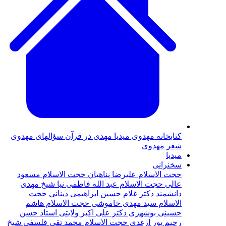
كتابخانه مهدوى
ميديا
مهدی در قرآن
سؤالهای مهدوی
شعر مهدوى
ميديا
سخنرانى
حجت الاسلام عليرضا پناهيان
حجت الاسلام مسعود
عالی
حجت الاسلام عبد الله فاطمى نيا
شيخ مهدى
دانشمند
دکتر غلام حسين ابراهيمی دينانی
حجت
الاسلام سيد مهدى خاموشى
حجت الاسلام هاشم
حسينى بوشهرى
دكتر على اكبر ولايتى
استاد حسن
رحيم پور‌ ازغدی‌
حجت‌ الاسلام محمد تقی فلسفی
شيخ