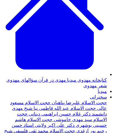
كتابخانه مهدوى
ميديا
مهدی در قرآن
سؤالهای مهدوی
شعر مهدوى
ميديا
سخنرانى
حجت الاسلام عليرضا پناهيان
حجت الاسلام مسعود
عالی
حجت الاسلام عبد الله فاطمى نيا
شيخ مهدى
دانشمند
دکتر غلام حسين ابراهيمی دينانی
حجت
الاسلام سيد مهدى خاموشى
حجت الاسلام هاشم
حسينى بوشهرى
دكتر على اكبر ولايتى
استاد حسن
رحيم پور‌ ازغدی‌
حجت‌ الاسلام محمد تقی فلسفی
شيخ