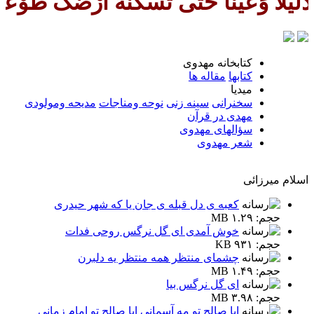
حَتّی تُسْکنَهُ اَرْضَک طَوْعاً وَتُمَت
كتابخانه مهدوى
كتابها
مقاله ها
ميديا
سخنرانى
سينه زنى
نوحه ومناجات
مديحه ومولودى
مهدی در قرآن
سؤالهای مهدوی
شعر مهدوى
اسلام ميرزائى
كعبه ى دل قبله ى جان يا كه شهر حيدرى
حجم: ۱.۲۹ MB
خوش آمدى اى گل نرگس روحى فدات
حجم: ۹۳۱ KB
چشماى منتظر همه منتظر يه دلبرن
حجم: ۱.۴۹ MB
اى گل نرگس بيا
حجم: ۳.۹۸ MB
ابا صالح تو مه آسمانى ابا صالح تو امام زمانى