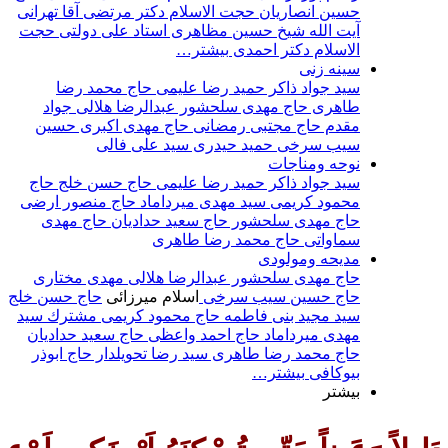
حسين انصاريان
حجت‌ الاسلام دکتر مرتضی آقا تهرانی
آيت الله شيخ حسين مظاهری
استاد علی دولتی
حجت
الاسلام دکتر احمدی
بیشتر…
سينه زنى
سيد جواد ذاكر
حميد رضا عليمى
حاج محمد رضا
طاهری
حاج مهدی سلحشور
عبدالرضا هلالی
جواد
مقدم
حاج مجتبی رمضانی
حاج مهدی اکبری
حسین
سیب سرخی
حمید حیدری
سید علی فالی
نوحه ومناجات
سيد جواد ذاكر
حميد رضا عليمى
حاج حسن خلج
حاج
محمود كريمى
سيد مهدى ميرداماد
حاج منصور ارضی
حاج مهدی سلحشور
حاج سعيد حداديان
حاج مهدى
سماواتى
حاج محمد رضا طاهرى
مديحه ومولودى
حاج مهدى سلحشور
عبدالرضا هلالى
مهدى مختارى
حاج حسین سیب سرخی
اسلام ميرزائى
حاج حسن خلج
سيد مجيد بنى فاطمه
حاج محمود كريمى
مشترك
سيد
مهدى ميرداماد
حاج احمد واعظى
حاج سعيد حداديان
حاج محمد رضا طاهری
سيد رضا تحويلدار
حاج ابوذر
بیوکافی
بیشتر…
بیشتر