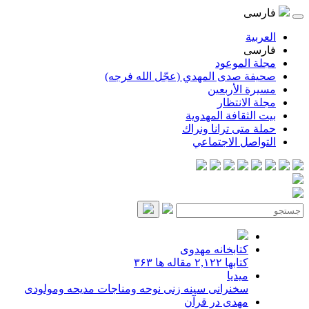
فارسی
العربية
فارسی
مجلة الموعود
صحيفة صدى المهدي (عجّل الله فرجه)
مسيرة الأربعين
مجلة الانتظار
بيت الثقافة المهدوية
حملة متى ترانا ونراك
التواصل الاجتماعي
كتابخانه مهدوى
كتابها
۲,۱۲۲
مقاله ها
۳۶۳
ميديا
سخنرانى
سينه زنى
نوحه ومناجات
مديحه ومولودى
مهدی در قرآن