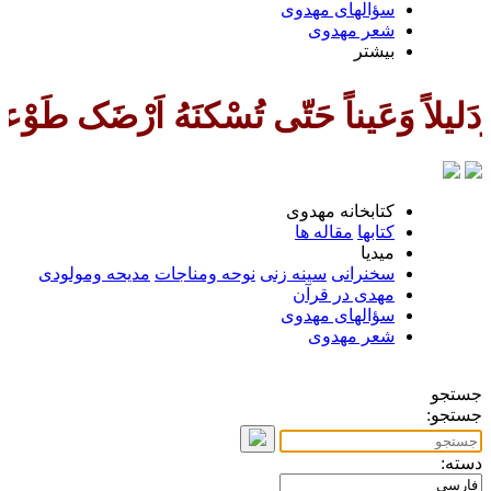
سؤالهای مهدوی
شعر مهدوى
بیشتر
حَتّی تُسْکنَهُ اَرْضَک طَوْعاً وَتُمَ
كتابخانه مهدوى
كتابها
مقاله ها
ميديا
سخنرانى
سينه زنى
نوحه ومناجات
مديحه ومولودى
مهدی در قرآن
سؤالهای مهدوی
شعر مهدوى
جستجو
جستجو:
دسته: