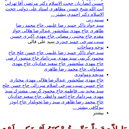
حسين انصاريان
حجت‌ الاسلام دکتر مرتضی آقا تهرانی
آيت الله شيخ حسين مظاهری
استاد علی دولتی
حجت
الاسلام دکتر احمدی
بیشتر…
سينه زنى
سيد جواد ذاكر
حميد رضا عليمى
حاج محمد رضا
طاهری
حاج مهدی سلحشور
عبدالرضا هلالی
جواد
مقدم
حاج مجتبی رمضانی
حاج مهدی اکبری
حسین
سیب سرخی
حمید حیدری
سید علی فالی
نوحه ومناجات
سيد جواد ذاكر
حميد رضا عليمى
حاج حسن خلج
حاج
محمود كريمى
سيد مهدى ميرداماد
حاج منصور ارضی
حاج مهدی سلحشور
حاج سعيد حداديان
حاج مهدى
سماواتى
حاج محمد رضا طاهرى
مديحه ومولودى
حاج مهدى سلحشور
عبدالرضا هلالى
مهدى مختارى
حاج حسین سیب سرخی
اسلام ميرزائى
حاج حسن خلج
سيد مجيد بنى فاطمه
حاج محمود كريمى
مشترك
سيد
مهدى ميرداماد
حاج احمد واعظى
حاج سعيد حداديان
حاج محمد رضا طاهری
سيد رضا تحويلدار
حاج ابوذر
بیوکافی
بیشتر…
بیشتر