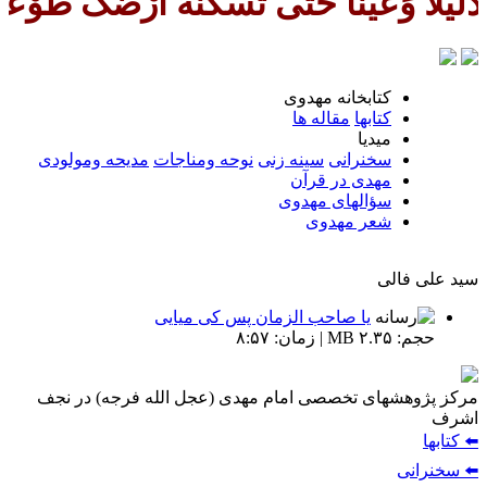
حَتّی تُسْکنَهُ اَرْضَک طَوْعاً وَتُمَت
كتابخانه مهدوى
كتابها
مقاله ها
ميديا
سخنرانى
سينه زنى
نوحه ومناجات
مديحه ومولودى
مهدی در قرآن
سؤالهای مهدوی
شعر مهدوى
سید علی فالی
یا صاحب الزمان پس کی میایی
حجم: ۲.۳۵ MB | زمان: ۸:۵۷
مركز پژوهشهای تخصصی امام مهدی (عجل الله فرجه) در نجف
اشرف
⬅️ كتابها
⬅️ سخنرانى