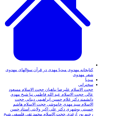
كتابخانه مهدوى
ميديا
مهدی در قرآن
سؤالهای مهدوی
شعر مهدوى
ميديا
سخنرانى
حجت الاسلام عليرضا پناهيان
حجت الاسلام مسعود
عالی
حجت الاسلام عبد الله فاطمى نيا
شيخ مهدى
دانشمند
دکتر غلام حسين ابراهيمی دينانی
حجت
الاسلام سيد مهدى خاموشى
حجت الاسلام هاشم
حسينى بوشهرى
دكتر على اكبر ولايتى
استاد حسن
رحيم پور‌ ازغدی‌
حجت‌ الاسلام محمد تقی فلسفی
شيخ