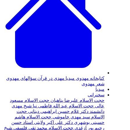
كتابخانه مهدوى
ميديا
مهدی در قرآن
سؤالهای مهدوی
شعر مهدوى
ميديا
سخنرانى
حجت الاسلام عليرضا پناهيان
حجت الاسلام مسعود
عالی
حجت الاسلام عبد الله فاطمى نيا
شيخ مهدى
دانشمند
دکتر غلام حسين ابراهيمی دينانی
حجت
الاسلام سيد مهدى خاموشى
حجت الاسلام هاشم
حسينى بوشهرى
دكتر على اكبر ولايتى
استاد حسن
رحيم پور‌ ازغدی‌
حجت‌ الاسلام محمد تقی فلسفی
شيخ