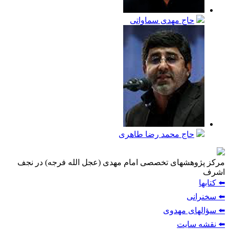
حاج مهدى سماواتى
حاج محمد رضا طاهرى
مركز پژوهشهای تخصصی امام مهدی (عجل الله فرجه) در نجف
اشرف
⬅️ كتابها
⬅️ سخنرانى
⬅️ سؤالهاى مهدوى
⬅️ نقشه سایت