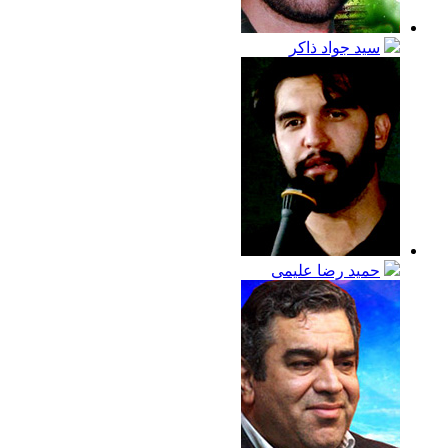
سيد جواد ذاكر
حميد رضا عليمى