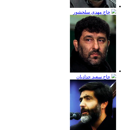
حاج مهدی سلحشور
حاج سعيد حداديان