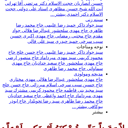
حسين انصاريان
حجت‌ الاسلام دکتر مرتضی آقا تهرانی
آيت الله شيخ حسين مظاهری
استاد علی دولتی
حجت
الاسلام دکتر احمدی
بیشتر…
سينه زنى
سيد جواد ذاكر
حميد رضا عليمى
حاج محمد رضا
طاهری
حاج مهدی سلحشور
عبدالرضا هلالی
جواد
مقدم
حاج مجتبی رمضانی
حاج مهدی اکبری
حسین
سیب سرخی
حمید حیدری
سید علی فالی
نوحه ومناجات
سيد جواد ذاكر
حميد رضا عليمى
حاج حسن خلج
حاج
محمود كريمى
سيد مهدى ميرداماد
حاج منصور ارضی
حاج مهدی سلحشور
حاج سعيد حداديان
حاج مهدى
سماواتى
حاج محمد رضا طاهرى
مديحه ومولودى
حاج مهدى سلحشور
عبدالرضا هلالى
مهدى مختارى
حاج حسین سیب سرخی
اسلام ميرزائى
حاج حسن خلج
سيد مجيد بنى فاطمه
حاج محمود كريمى
مشترك
سيد
مهدى ميرداماد
حاج احمد واعظى
حاج سعيد حداديان
حاج محمد رضا طاهری
سيد رضا تحويلدار
حاج ابوذر
بیوکافی
بیشتر…
بیشتر