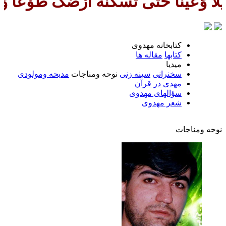
ّی تُسْکنَهُ اَرْضَک طَوْعاً وَتُمَتِّع
كتابخانه مهدوى
كتابها
مقاله ها
ميديا
سخنرانى
سينه زنى
نوحه ومناجات
مديحه ومولودى
مهدی در قرآن
سؤالهای مهدوی
شعر مهدوى
نوحه ومناجات