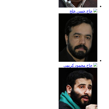
حاج حسن خلج
حاج محمود كريمى