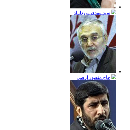
سيد مهدى ميرداماد
حاج منصور ارضی