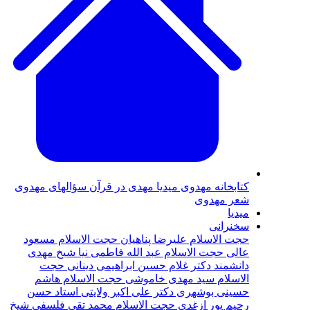
كتابخانه مهدوى
ميديا
مهدی در قرآن
سؤالهای مهدوی
شعر مهدوى
ميديا
سخنرانى
حجت الاسلام عليرضا پناهيان
حجت الاسلام مسعود
عالی
حجت الاسلام عبد الله فاطمى نيا
شيخ مهدى
دانشمند
دکتر غلام حسين ابراهيمی دينانی
حجت
الاسلام سيد مهدى خاموشى
حجت الاسلام هاشم
حسينى بوشهرى
دكتر على اكبر ولايتى
استاد حسن
رحيم پور‌ ازغدی‌
حجت‌ الاسلام محمد تقی فلسفی
شيخ