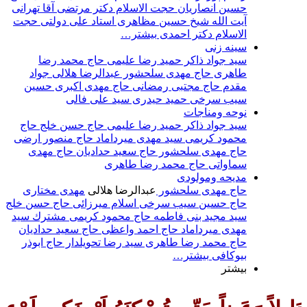
حسين انصاريان
حجت‌ الاسلام دکتر مرتضی آقا تهرانی
آيت الله شيخ حسين مظاهری
استاد علی دولتی
حجت
الاسلام دکتر احمدی
بیشتر…
سينه زنى
سيد جواد ذاكر
حميد رضا عليمى
حاج محمد رضا
طاهری
حاج مهدی سلحشور
عبدالرضا هلالی
جواد
مقدم
حاج مجتبی رمضانی
حاج مهدی اکبری
حسین
سیب سرخی
حمید حیدری
سید علی فالی
نوحه ومناجات
سيد جواد ذاكر
حميد رضا عليمى
حاج حسن خلج
حاج
محمود كريمى
سيد مهدى ميرداماد
حاج منصور ارضی
حاج مهدی سلحشور
حاج سعيد حداديان
حاج مهدى
سماواتى
حاج محمد رضا طاهرى
مديحه ومولودى
حاج مهدى سلحشور
عبدالرضا هلالى
مهدى مختارى
حاج حسین سیب سرخی
اسلام ميرزائى
حاج حسن خلج
سيد مجيد بنى فاطمه
حاج محمود كريمى
مشترك
سيد
مهدى ميرداماد
حاج احمد واعظى
حاج سعيد حداديان
حاج محمد رضا طاهری
سيد رضا تحويلدار
حاج ابوذر
بیوکافی
بیشتر…
بیشتر