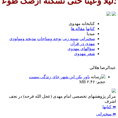
حَتّی تُسْکنَهُ اَرْضَک طَوْعاً وَتُمَت
كتابخانه مهدوى
كتابها
مقاله ها
ميديا
سخنرانى
سينه زنى
نوحه ومناجات
مديحه ومولودى
مهدی در قرآن
سؤالهای مهدوی
شعر مهدوى
عبدالرضا هلالى
باور بكن اين شهر جاى زندگى نيست
حجم: ۲.۴۶ MB
مركز پژوهشهای تخصصی امام مهدی (عجل الله فرجه) در نجف
اشرف
⬅️ كتابها
⬅️ سخنرانى