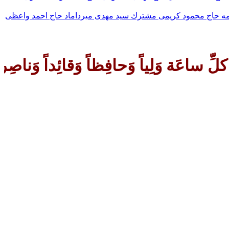
مه
حاج محمود كريمى
مشترك
سيد مهدى ميرداماد
حاج احمد واعظى
داً وَناصِراً وَدَلیلاً وَعَیناً حَتّی 