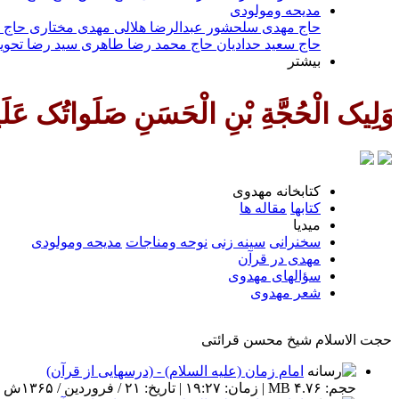
مديحه ومولودى
حاج مهدى سلحشور
عبدالرضا هلالى
مهدى مختارى
حاج 
حاج سعيد حداديان
حاج محمد رضا طاهری
سيد رضا تحوي
بیشتر
هِ وَعَلی آبائِه فی هذِهِ السَّاعَةِ وَ
كتابخانه مهدوى
كتابها
مقاله ها
ميديا
سخنرانى
سينه زنى
نوحه ومناجات
مديحه ومولودى
مهدی در قرآن
سؤالهای مهدوی
شعر مهدوى
حجت الاسلام شیخ محسن قرائتی
امام زمان (علیه السلام) - (درسهایی از قرآن)
حجم: ۴.۷۶ MB | زمان: ۱۹:۲۷ | تاریخ: ۲۱ / فروردین / ۱۳۶۵ش