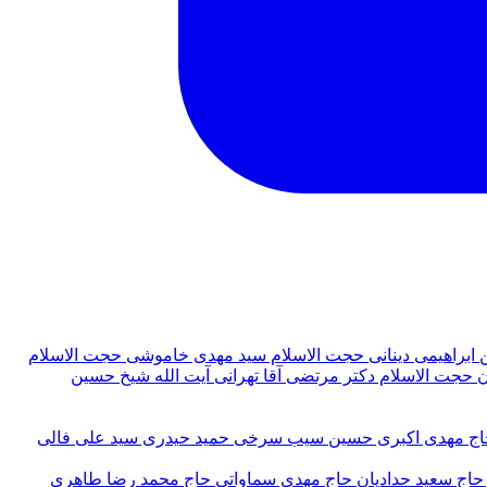
ابراهيمی دينانی
حجت الاسلام سيد مهدى خاموشى
حجت الاسلام
ن
حجت‌ الاسلام دکتر مرتضی آقا تهرانی
آيت الله شيخ حسين
اج مهدی اکبری
حسین سیب سرخی
حمید حیدری
سید علی فالی
حاج سعيد حداديان
حاج مهدى سماواتى
حاج محمد رضا طاهرى