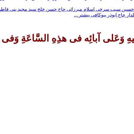
حسین سیب سرخی
اسلام ميرزائى
حاج حسن خلج
سيد مجيد بنى فاط
لدار
حاج ابوذر بیوکافی
بیشتر…
فی کلِّ ساعَة وَلِیاً وَحافِظاً وَقائِ