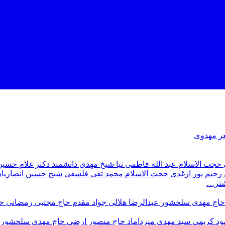
ر مهدوى
حجت الاسلام عبد الله فاطمى نيا
شيخ مهدى دانشمند
دکتر غلام حسين 
حيم پور‌ ازغدی‌
حجت‌ الاسلام محمد تقی فلسفی
شيخ حسين انصاريا
شتر…
حاج مهدی سلحشور
عبدالرضا هلالی
جواد مقدم
حاج مجتبی رمضانی
ح
ود كريمى
سيد مهدى ميرداماد
حاج منصور ارضی
حاج مهدی سلحشور