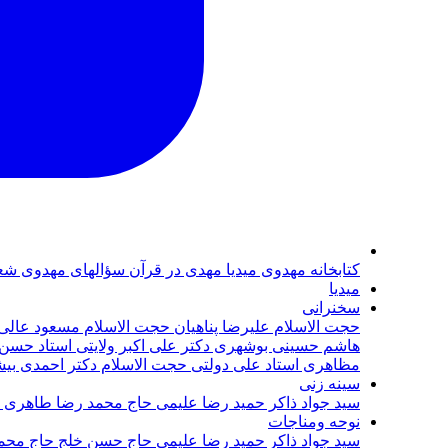
كتابخانه مهدوى
ميديا
مهدی در قرآن
سؤالهای مهدوی
شع
ميديا
سخنرانى
حجت الاسلام عليرضا پناهيان
حجت الاسلام مسعود عالی
هاشم حسينى بوشهرى
دكتر على اكبر ولايتى
استاد حسن ر
مظاهری
استاد علی دولتی
حجت الاسلام دکتر احمدی
بی
سينه زنى
سيد جواد ذاكر
حميد رضا عليمى
حاج محمد رضا طاهری
نوحه ومناجات
سيد جواد ذاكر
حميد رضا عليمى
حاج حسن خلج
حاج محم