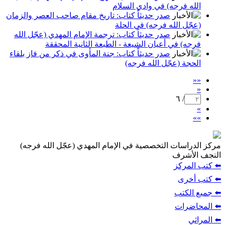
الله فرجه) في وادي السلام
صدر حديثاً كتاب: تاريخ مقام صاحب العصر والزمان
(عجّل الله فرجه) في الحلة
صدر حديثاً كتاب: ترجمة الإمام المهدي (عجّل الله
فرجه) في أعيان الشيعة - الطبعة الثانية المحققة
صدر حديثاً كتاب: جنة المأوى في ذكر من فاز بلقاء
الحجة (عجّل الله فرجه)
««
«
/ ٦
»
»»
مركز الدراسات التخصصية في الإمام المهدي (عجّل الله فرجه)
النجف الأشرف
⬅️ كتب المركز
⬅️ كتب أخرى
⬅️ جميع الكتب
⬅️ المحاضرات
⬅️ المراثي