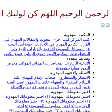
رحمن الرحيم اللهم كن لوليك الح
المكتبة المهدوية
كتب المركز
كتب أخرى
البحوث والمقالات
المهدي في
القرآن الكريم
المهدي في الأحاديث
أجوبة أهل البيت
عن المسائل المهدويّة
الأدعية والزيارات
التوقيعات
المخطوطات
المكتبة الأدبية
دعوى اليماني
جميع الكتب
وسائط متعددة
الأدعية
الزيارات
المحاضرات
المراثي
المواليد
معرض
الصور
مقاطع مهدوية
الأسئلة والأجوبة المهدوية
الانتظار والمنتظرون
أصحاب الإمام المهدي عليه
السلام
السفراء والفقهاء
علامات الظهور
عصر الغيبة
عصر الظهور
مدعو المهدوية
متفرقة
جميع الأسئلة
اختبر معلوماتك المهدوية
اختبر معلوماتك المهدوية (١)
اختبر معلوماتك المهدوية
(٢)
اختبر معلوماتك المهدوية (٣)
اختبر معلوماتك
المهدوية (٤)
اختبر معلوماتك المهدوية (٥)
اختبر
معلوماتك المهدوية (٦)
اختبر معلوماتك المهدوية (٧)