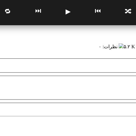
⏭
⏮
🔁
▶
🔀
۵.۲ K
نظرات
:
۰