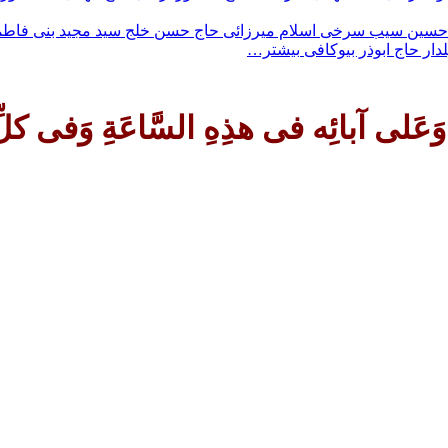
حسین سیب سرخی
اسلام ميرزائى
حاج حسن خلج
سيد مجيد بنى فاط
لدار
حاج ابوذر بیوکافی
بیشتر…
 کلِّ ساعَة وَلِیاً وَحافِظاً وَقائِداً