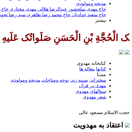
مديحه ومولودى
حاج مهدى سلحشور
عبدالرضا هلالى
مهدى مختارى
حاج 
حاج سعيد حداديان
حاج محمد رضا طاهری
سيد رضا تحوي
بیشتر
 وَعَلی آبائِه فی هذِهِ السَّاعَةِ وَفی
كتابخانه مهدوى
كتابها
مقاله ها
ميديا
سخنرانى
سينه زنى
نوحه ومناجات
مديحه ومولودى
مهدی در قرآن
سؤالهای مهدوی
شعر مهدوى
حجت الاسلام مسعود عالی
اعتقاد به مهدويت