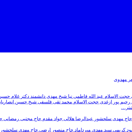
ر مهدوى
حجت الاسلام عبد الله فاطمى نيا
شيخ مهدى دانشمند
دکتر غلام حسين 
حيم پور‌ ازغدی‌
حجت‌ الاسلام محمد تقی فلسفی
شيخ حسين انصاريا
شتر…
حاج مهدی سلحشور
عبدالرضا هلالی
جواد مقدم
حاج مجتبی رمضانی
ح
ود كريمى
سيد مهدى ميرداماد
حاج منصور ارضی
حاج مهدی سلحشور