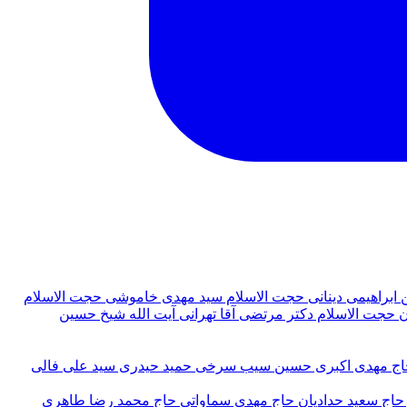
ابراهيمی دينانی
حجت الاسلام سيد مهدى خاموشى
حجت الاسلام
ن
حجت‌ الاسلام دکتر مرتضی آقا تهرانی
آيت الله شيخ حسين
اج مهدی اکبری
حسین سیب سرخی
حمید حیدری
سید علی فالی
حاج سعيد حداديان
حاج مهدى سماواتى
حاج محمد رضا طاهرى