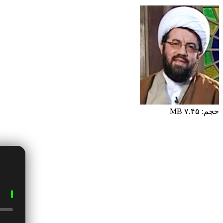
حجم: ۷.۴۵ MB