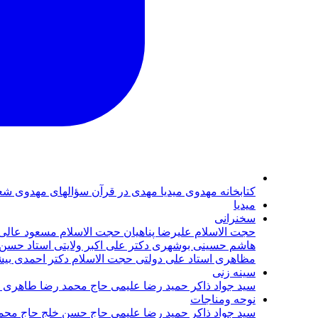
كتابخانه مهدوى
ميديا
مهدی در قرآن
سؤالهای مهدوی
شع
ميديا
سخنرانى
حجت الاسلام عليرضا پناهيان
حجت الاسلام مسعود عالی
هاشم حسينى بوشهرى
دكتر على اكبر ولايتى
استاد حسن ر
مظاهری
استاد علی دولتی
حجت الاسلام دکتر احمدی
بی
سينه زنى
سيد جواد ذاكر
حميد رضا عليمى
حاج محمد رضا طاهری
نوحه ومناجات
سيد جواد ذاكر
حميد رضا عليمى
حاج حسن خلج
حاج محم