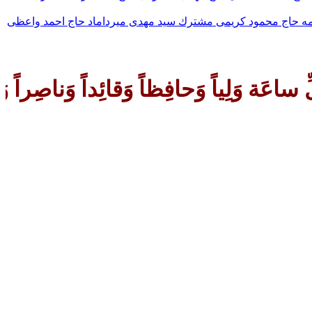
مه
حاج محمود كريمى
مشترك
سيد مهدى ميرداماد
حاج احمد واعظى
 وَناصِراً وَدَلیلاً وَعَیناً حَتّی تُ