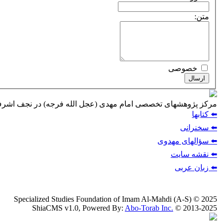
متن:
خصوصی
ارسال
مركز پژوهشهای تخصصی امام مهدی (عجل الله فرجه) در نجف اشر
⬅️ كتابها
⬅️ سخنرانى
⬅️ سؤالهاى مهدوى
⬅️ نقشه سایت
⬅️ زبان عربی
Specialized Studies Foundation of Imam Al-Mahdi (A-S) © 2025
ShiaCMS v1.0, Powered By:
Abo-Torab Inc.
© 2013-2025