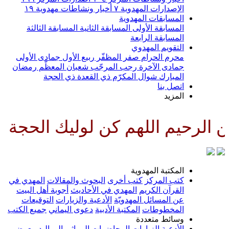
الإصدارات المهدوية
٧
أخبار ونشاطات مهدوية
١٩
المسابقات المهدوية
المسابقة الأولى
المسابقة الثانية
المسابقة الثالثة
المسابقة الرابعة
التقويم المهدوي
محرم الحرام
صفر المظفّر
ربيع الأول
جمادى الأولى
جمادى الآخرة
رجب المرجّب
شعبان المعظّم
رمضان
المبارك
شوال المكرّم
ذي القعدة
ذي الحجة
اتصل بنا
المزيد
اللهم كن لوليك الحجة بن الحسن 
المكتبة المهدوية
كتب المركز
كتب أخرى
البحوث والمقالات
المهدي في
القرآن الكريم
المهدي في الأحاديث
أجوبة أهل البيت
عن المسائل المهدويّة
الأدعية والزيارات
التوقيعات
المخطوطات
المكتبة الأدبية
دعوى اليماني
جميع الكتب
وسائط متعددة
الأدعية
الزيارات
المحاضرات
المراثي
المواليد
معرض