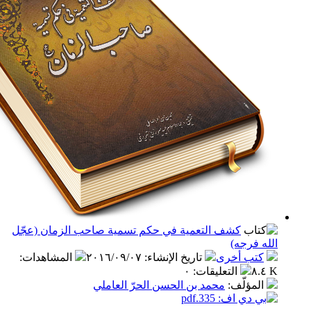
كشف التعمية في حكم تسمية صاحب الزمان (عجّل
فرجه)
ب أخرى
تاريخ الإنشاء
:
٢٠١٦/٠٩/٠٧
المشاهدات
:
التعليقات
:
٠
مؤلّف
:
محمد بن الحسن الحرّ العاملي