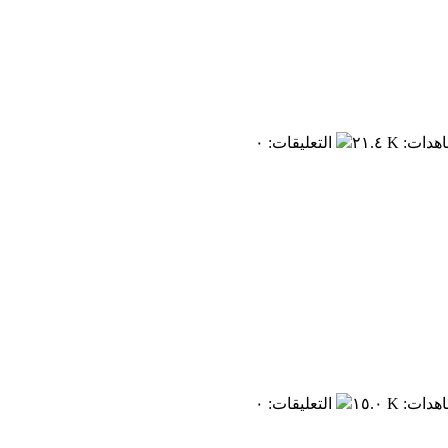
اهدات
:
٢١.٤ K
التعليقات
:
٠
اهدات
:
١٥.٠ K
التعليقات
:
٠