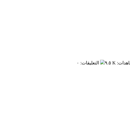
اهدات
:
٩.٥ K
التعليقات
:
٠