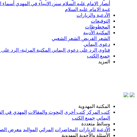
أنصار الإمام عليه السلام
سنن الانبياء في المهدي
أسماء ا
غيبة الامام عليه السلام
الأدعية والزيارات
التوقيعات
المخطوطات
المكتبة الأدبية
الشعر القريض
الشعر الشعبي
دعوى اليماني
فتاوى الرد على دعوى اليماني
المكتبة المرئية- الرد على
جميع الكتب
المزيد
بسم 
المكتبة المهدوية
كتب المركز
كتب أخرى
البحوث والمقالات
المهدي في الق
اليماني
جميع الكتب
وسائط متعددة
الأدعية
الزيارات
المحاضرات
المراثي
المواليد
معرض الصو
الأسئلة والأجوبة المهدوية