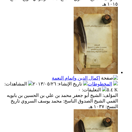
١٠١٥ هـ
إكمال الدين وإتمام النعمة
المخطوطات
تاريخ الإنشاء
:
٢٠١٣/٠٥/٢٦
المشاهدات
:
٥.٤ K
التعليقات
:
٠
المؤلف: الشيخ أبو جعفر محمد بن علي بن الحسين بن بابويه
القمي الشيخ الصدوق الناسخ: محمد يوسف السروي تاريخ
النسخ: ١٠٣٧ هـ