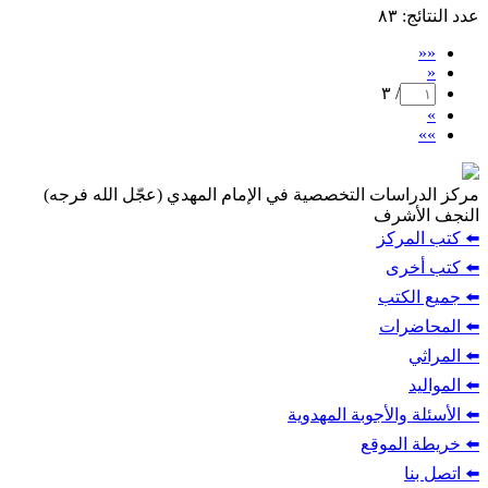
عدد النتائج
: ٨٣
««
«
/ ٣
»
»»
مركز الدراسات التخصصية في الإمام المهدي (عجّل الله فرجه)
النجف الأشرف
⬅️ كتب المركز
⬅️ كتب أخرى
⬅️ جميع الكتب
⬅️ المحاضرات
⬅️ المراثي
⬅️ المواليد
⬅️ الأسئلة والأجوبة المهدوية
⬅️ خريطة الموقع
⬅️ اتصل بنا