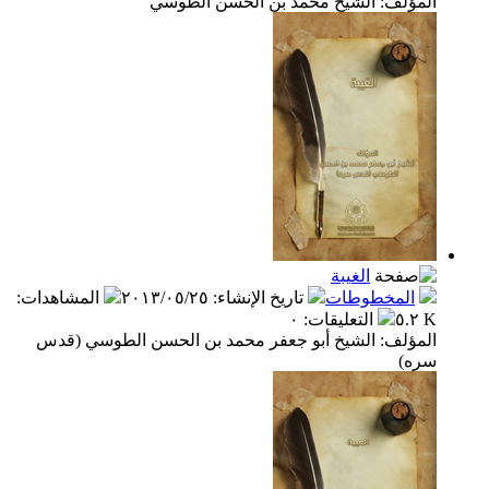
المؤلف: الشيخ محمد بن الحسن الطوسي
الغيبة
المخطوطات
تاريخ الإنشاء
:
٢٠١٣/٠٥/٢٥
المشاهدات
:
٥.٢ K
التعليقات
:
٠
المؤلف: الشيخ أبو جعفر محمد بن الحسن الطوسي (قدس
سره)