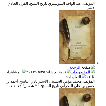
المؤلف: عبد الواحد الشوشتري تاريخ النسخ: القرن الحادي
عشر
الرجعة
المخطوطات
تاريخ الإنشاء
:
٢٠١٣/٠٥/٢٥
المشاهدات
:
٥.٢ K
التعليقات
:
٠
المؤلف: محمد مؤمن الحسيني الأسترآبادي الناسخ: أحمد بن
حسن بن علي البحراني تاريخ النسخ: ١١/ شعبان/ ١٠٧١ هـ