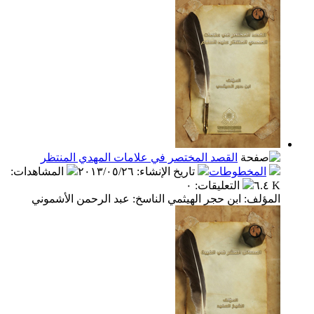
القصد المختصر في علامات المهدي المنتظر
المخطوطات
تاريخ الإنشاء
:
٢٠١٣/٠٥/٢٦
المشاهدات
:
٦.٤ K
التعليقات
:
٠
المؤلف: ابن حجر الهيثمي الناسخ: عبد الرحمن الأشموني