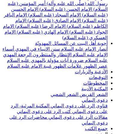
رسول الله (صلّى الله عليه وآله)
أمير المؤمنين (عليه
السلام)
الإمام الحسن (عليه السلام)
الإمام الحسين
(عليه السلام)
الإمام السجاد (عليه السلام)
الإمام الباقر
(عليه السلام)
الإمام الصادق (عليه السلام)
الإمام
الكاظم (عليه السلام)
الإمام الرضا (عليه السلام)
الإمام
الجواد (عليه السلام)
الإمام الهادي (عليه السلام)
الإمام
العسكري (عليه السلام)
أجوبة أهل البيت عن المسائل المهدويّة
أنصار الإمام عليه السلام
سنن الانبياء في المهدي
أسماء
الإمام عليه السلام
الانتظار والمنتظرون
الرجعة
المهدي
عليه السلام ضرورة
آيات مؤولة بالمهدي عليه السلام
عصر الظهور
علامات الظهور
غيبة الامام عليه السلام
الأدعية والزيارات
التوقيعات
المخطوطات
المكتبة الأدبية
الشعر القريض
الشعر الشعبي
دعوى اليماني
فتاوى الرد على دعوى اليماني
المكتبة المرئية- الرد
على دعوى اليماني
كتب الرد على دعوى اليماني
مقالات الرد على دعوى اليماني
محاضرات الرد على
دعوى اليماني
جميع الكتب