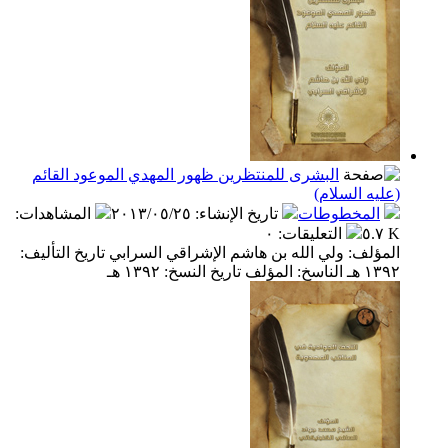
البشرى للمنتظرين ظهور المهدي الموعود القائم
(عليه السلام)
المخطوطات
تاريخ الإنشاء
:
٢٠١٣/٠٥/٢٥
المشاهدات
:
٥.٧ K
التعليقات
:
٠
المؤلف: ولي الله بن هاشم الإشراقي السرابي تاريخ التأليف:
١٣٩٢ هـ الناسخ: المؤلف تاريخ النسخ: ١٣٩٢ هـ