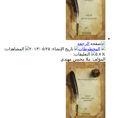
الرجعة
المخطوطات
تاريخ الإنشاء
:
٢٠١٣/٠٥/٢٥
المشاهدات
:
٥.٧ K
التعليقات
:
٠
المؤلف: ملا محسن مهتدي