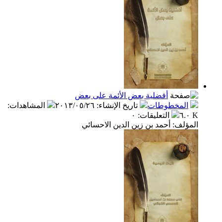
أفضلية بعض الأئمة على بعض
المخطوطات
تاريخ الإنشاء
:
٢٠١٣/٠٥/٢٦
المشاهدات
:
٦.٠ K
التعليقات
:
٠
المؤلف: أحمد بن زين الدين الاحسائي