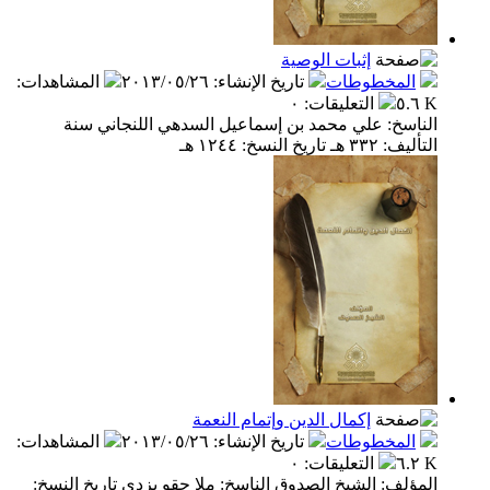
إثبات الوصية
المخطوطات
تاريخ الإنشاء
:
٢٠١٣/٠٥/٢٦
المشاهدات
:
٥.٦ K
التعليقات
:
٠
الناسخ: علي محمد بن إسماعيل السدهي اللنجاني سنة
التأليف: ٣٣٢ هـ تاريخ النسخ: ١٢٤٤ هـ
إكمال الدين وإتمام النعمة
المخطوطات
تاريخ الإنشاء
:
٢٠١٣/٠٥/٢٦
المشاهدات
:
٦.٢ K
التعليقات
:
٠
المؤلف: الشيخ الصدوق الناسخ: ملا حقو يزدي تاريخ النسخ: