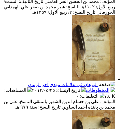
المؤلف: محمد بن الحسن الحر العاملي تاريخ التأليف: السبت/
ربيع الأول/ ١١٠٢هـ الناسخ: شير محمد بن صفر علي الهمداني
الجورقاني تاريخ النسخ: ٢/ ربيع الاول/ ١٣٥٩هـ
البرهان في علامات مهدي آخر الزمان
المخطوطات
تاريخ الإنشاء
:
٢٠١٣/٠٥/٢٥
المشاهدات
:
٧.٤ K
التعليقات
:
٠
المؤلف: علي بن حسام الدين الشهير بالمتقي الناسخ: علي بن
محمد بن پاينده أحمد الساويي تاريخ النسخ: سنة ٩٧٩ هـ