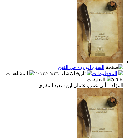
السنن الواردة في الفتن
المخطوطات
تاريخ الإنشاء
:
٢٠١٣/٠٥/٢٦
المشاهدات
:
٥.٦ K
التعليقات
:
٠
المؤلف: أبي عمرو عثمان ابن سعيد المقري