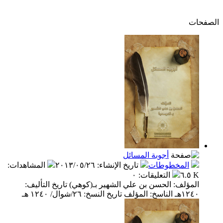
الصفحات
أجوبة المسائل
المخطوطات
تاريخ الإنشاء
:
٢٠١٣/٠٥/٢٦
المشاهدات
:
٦.٥ K
التعليقات
:
٠
المؤلف: الحسن بن علي الشهير بـ(كوهي) تاريخ التأليف:
١٢٤٠هـ الناسخ: المؤلف تاريخ النسخ: ٢٦/شوال/ ١٢٤٠ هـ