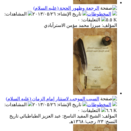
الرجعة وظهور الحجة (عليه السلام)
المخطوطات
تاريخ الإنشاء
:
٢٠١٣/٠٥/٢٦
المشاهدات
:
٥.٥ K
التعليقات
:
٠
المؤلف: ميرزا محمد مؤمن الاسترآبادي
السبب الموجب لاستتار إمام الزمان (عليه السلام)
المخطوطات
تاريخ الإنشاء
:
٢٠١٣/٠٥/٢٦
المشاهدات
:
٦.٦ K
التعليقات
:
٠
المؤلف: الشيخ المفيد الناسخ: عبد العزيز الطباطبائي تاريخ
النسخ: ٢٣/ رجب/ ١٣٦٨هـ