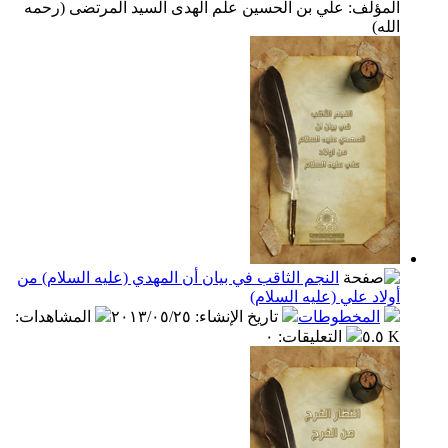
المؤلف: علي بن الحسين علم الهدى السيد المرتضى (رحمه
الله)
النجم الثاقب في بيان أن المهدي (عليه السلام) من
أولاد علي (عليه السلام)
المخطوطات
تاريخ الإنشاء
:
٢٠١٣/٠٥/٢٥
المشاهدات
:
٥.٥ K
التعليقات
:
٠