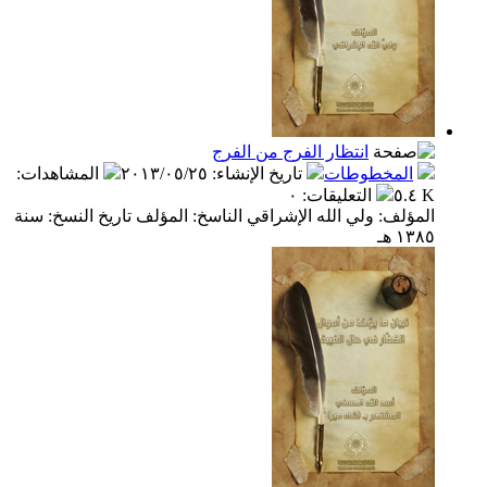
انتظار الفرج من الفرج
المخطوطات
تاريخ الإنشاء
:
٢٠١٣/٠٥/٢٥
المشاهدات
:
٥.٤ K
التعليقات
:
٠
المؤلف: ولي الله الإشراقي الناسخ: المؤلف تاريخ النسخ: سنة
١٣٨٥ هـ