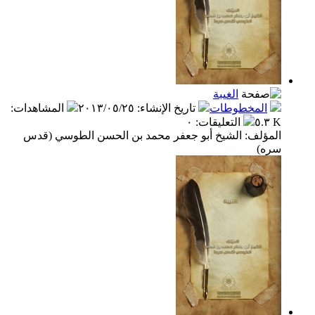
الغيبة
المخطوطات
تاريخ الإنشاء
:
٢٠١٣/٠٥/٢٥
المشاهدات
:
٥.٣ K
التعليقات
:
٠
المؤلف: الشيخ أبو جعفر محمد بن الحسن الطوسي (قدس
سره)