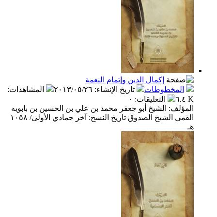
إكمال الدين وإتمام النعمة
المخطوطات
تاريخ الإنشاء
:
٢٠١٣/٠٥/٢٦
المشاهدات
:
٦.٤ K
التعليقات
:
٠
المؤلف: الشيخ أبو جعفر محمد بن علي بن الحسين بن بابويه
القمي الشيخ الصدوق تاريخ النسخ: آخر جمادي الأولى/ ١٠٥٨
هـ