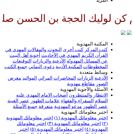
المزيد
الحجة بن الحسن صلواتك عليه وعلى
المكتبة المهدوية
كتب المركز
كتب أخرى
البحوث والمقالات
المهدي في
القرآن الكريم
المهدي في الأحاديث
أجوبة أهل البيت
عن المسائل المهدويّة
الأدعية والزيارات
التوقيعات
المخطوطات
المكتبة الأدبية
دعوى اليماني
جميع الكتب
وسائط متعددة
الأدعية
الزيارات
المحاضرات
المراثي
المواليد
معرض
الصور
مقاطع مهدوية
الأسئلة والأجوبة المهدوية
الانتظار والمنتظرون
أصحاب الإمام المهدي عليه
السلام
السفراء والفقهاء
علامات الظهور
عصر الغيبة
عصر الظهور
مدعو المهدوية
متفرقة
جميع الأسئلة
اختبر معلوماتك المهدوية
اختبر معلوماتك المهدوية (١)
اختبر معلوماتك المهدوية
(٢)
اختبر معلوماتك المهدوية (٣)
اختبر معلوماتك
المهدوية (٤)
اختبر معلوماتك المهدوية (٥)
اختبر