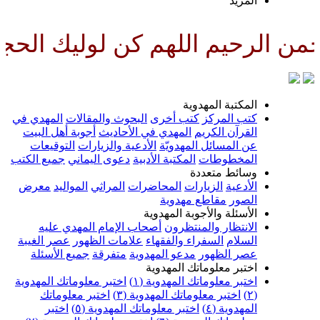
المزيد
 الرحيم اللهم كن لوليك الحجة بن
المكتبة المهدوية
كتب المركز
كتب أخرى
البحوث والمقالات
المهدي في
القرآن الكريم
المهدي في الأحاديث
أجوبة أهل البيت
عن المسائل المهدويّة
الأدعية والزيارات
التوقيعات
المخطوطات
المكتبة الأدبية
دعوى اليماني
جميع الكتب
وسائط متعددة
الأدعية
الزيارات
المحاضرات
المراثي
المواليد
معرض
الصور
مقاطع مهدوية
الأسئلة والأجوبة المهدوية
الانتظار والمنتظرون
أصحاب الإمام المهدي عليه
السلام
السفراء والفقهاء
علامات الظهور
عصر الغيبة
عصر الظهور
مدعو المهدوية
متفرقة
جميع الأسئلة
اختبر معلوماتك المهدوية
اختبر معلوماتك المهدوية (١)
اختبر معلوماتك المهدوية
(٢)
اختبر معلوماتك المهدوية (٣)
اختبر معلوماتك
المهدوية (٤)
اختبر معلوماتك المهدوية (٥)
اختبر