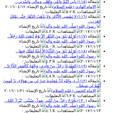
(١١٥) بِأَبي اَنْتُمْ وَأُمّي وَأَهْلي وَمالي وَأُسْرَتي...
الإمام الهادي (عليه السلام)
تاريخ الإنشاء
:
٢٠١٦/٠٤/١٢
المشاهدات
:
٥.٢ K
التعليقات
:
٠
(١١٦) لا تَنقَضِي الأَيَّامُ، وَلا يَذْهَبُ الدَّهْرُ حَتَّى يَمْلِكَ
العَرَب...
رسول الله (صلّى الله عليه وآله)
تاريخ الإنشاء
:
٢٠١٧/١١/١٣
المشاهدات
:
٤.٢ K
التعليقات
:
٠
(١١٧) لَوْ لَمْ يَبْقَ مِنَ الدَّهْرِ إلاّ يَوْمٌ لَبَعَثَ اللهُ رَجُلاً...
رسول الله (صلّى الله عليه وآله)
تاريخ الإنشاء
:
٢٠١٧/١١/١٣
المشاهدات
:
٥.٠ K
التعليقات
:
٠
(١١٨) لَوْ لَمْ يَبْقَ مِنَ الدُّنْيَا إلاّ لَيلَةٌ لَمَلَكَ فِيهَا...
رسول الله (صلّى الله عليه وآله)
تاريخ الإنشاء
:
٢٠١٧/١١/١٣
المشاهدات
:
٤.٣ K
التعليقات
:
٠
(١١٩) المَهْدِيُّ رَجُلٌ مِنْ وُلْدِي، وَجْهُهُ كَالْقمَرِ الدُّرِّيِّ...
رسول الله (صلّى الله عليه وآله)
تاريخ الإنشاء
:
٢٠١٧/١١/١٣
المشاهدات
:
٤.٨ K
التعليقات
:
٠
(١٢) أرى واللهِ أنَّ مُعاويةَ خيرٌ لي من هؤلاءِ، يَزْعُمونَ
أَنَّهُمْ لي شيعَةٌ...
الإمام الحسن (عليه السلام)
تاريخ الإنشاء
:
٢٠١٦/٠١/٢١
المشاهدات
:
٦.٣ K
التعليقات
:
٠
(١٢٠) يَخْرُجُ رَجُلٌ مِنْ أُمَّتِي يقولُ بِسُنَّتِي, يُنْزِلُ اللهُ...
رسول الله (صلّى الله عليه وآله)
تاريخ الإنشاء
:
٢٠١٧/١١/١٣
المشاهدات
:
٤.٦ K
التعليقات
:
٠