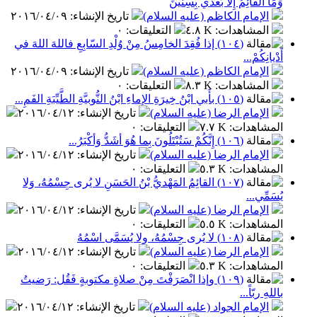
وَمَا القائِمُ إِلاّ بَعْدي بِسِنينَ
الإمام الكاظم (عليه السلام)
تاريخ الإنشاء
:
٢٠١٦/٠٤/٠٩
المشاهدات
:
٤.٨ K
التعليقات
:
٠
(١٠٤) إذا فُقِدَ الخامِسُ مِنْ وُلْدِ السّابِعِ فاللهَ اللهَ في
أَدْيانِكُمْ...
الإمام الكاظم (عليه السلام)
تاريخ الإنشاء
:
٢٠١٦/٠٤/٠٩
المشاهدات
:
٨.٣ K
التعليقات
:
٠
(١٠٥) بأَبي ابْنُ خِيرَةِ الإِماءِ ابْنُ النُّوبيَّةِ الطَّيِّبَةِ الفَمِ...
الإمام الرضا (عليه السلام)
تاريخ الإنشاء
:
٢٠١٦/٠٤/١٢
المشاهدات
:
٧.٧ K
التعليقات
:
٠
(١٠٦) إِنَّكُمْ سَتُبْتَلُونَ بِما هُوَ أشَدُّ وَأكْبَرُ...
الإمام الرضا (عليه السلام)
تاريخ الإنشاء
:
٢٠١٦/٠٤/١٢
المشاهدات
:
٥.٣ K
التعليقات
:
٠
(١٠٧) القائِمُ المَهْديُّ بْنُ الحَسَنِ لا يُرى جِسْمُهُ، وَلا
يُسَمِّي...
الإمام الرضا (عليه السلام)
تاريخ الإنشاء
:
٢٠١٦/٠٤/١٢
المشاهدات
:
٥.٥ K
التعليقات
:
٠
(١٠٨) لا يُرى جِسْمُهُ، ولا يُسَمَّى اسْمُهُ
الإمام الرضا (عليه السلام)
تاريخ الإنشاء
:
٢٠١٦/٠٤/١٢
المشاهدات
:
٥.٣ K
التعليقات
:
٠
(١٠٩) وإذا انْصَرَفْتَ مِنْ صلاةٍ مكتوبةٍ فَقُل: رَضيتُ
باللهِ ربّاً...
الإمام الجواد (عليه السلام)
تاريخ الإنشاء
:
٢٠١٦/٠٤/١٢