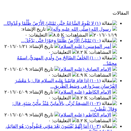
المقالات
(١) لا تَقُومُ السَّاعَةُ حَتَّى تَمْتَلِئَ الأَرْضُ ظُلْمًا وَعُدْوَانًا...
رسول الله (صلّى الله عليه وآله)
تاريخ الإنشاء
:
٢٠١٦/٠١/١٩
المشاهدات
:
٨.٥ K
التعليقات
:
٠
(١٠) تَمْتَلِئُ الْأَرْضُ ظُلْمًا وَجَوْرًا حَتَّى يَدْخُلَ...
أمير المؤمنين (عليه السلام)
تاريخ الإنشاء
:
٢٠١٦/٠١/٢١
المشاهدات
:
٧.٢ K
التعليقات
:
٠
(١٠٠) الخَلَفُ الصّالحُ مِنْ ولْدي المهديُّ، اسمُهُ
محمّدٌ...
الإمام الصادق (عليه السلام)
تاريخ الإنشاء
:
٢٠١٦/٠٤/٠٩
المشاهدات
:
٤.٩ K
التعليقات
:
٠
(١٠١) إذا قامَ قائِمُنا عليه السلام قال: يا مَعْشَرَ
الفُرْسانِ سيرُوا في وَسَطِ الطَّريقِ...
الإمام الكاظم (عليه السلام)
تاريخ الإنشاء
:
٢٠١٦/٠٤/٠٩
المشاهدات
:
٥.٢ K
التعليقات
:
٠
(١٠٢) الشيعَةُ تُرَبَّى بالأَمانيِّ مُنْذُ مِأَتَيْ سَنَةٍ. قال:
وَقالَ يَقْطينُ...
الإمام الكاظم (عليه السلام)
تاريخ الإنشاء
:
٢٠١٦/٠٤/٠٩
المشاهدات
:
٥.٢ K
التعليقات
:
٠
(١٠٣) أَمَا إِنَّهُمْ يُفْتَنونَ بَعْدَ مَوْتي فَيَقُولُونَ: هُوَ القائِمُ،