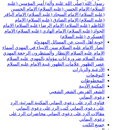
رسول الله (صلّى الله عليه وآله)
أمير المؤمنين (عليه
السلام)
الإمام الحسن (عليه السلام)
الإمام الحسين
(عليه السلام)
الإمام السجاد (عليه السلام)
الإمام الباقر
(عليه السلام)
الإمام الصادق (عليه السلام)
الإمام
الكاظم (عليه السلام)
الإمام الرضا (عليه السلام)
الإمام
الجواد (عليه السلام)
الإمام الهادي (عليه السلام)
الإمام
العسكري (عليه السلام)
أجوبة أهل البيت عن المسائل المهدويّة
أنصار الإمام عليه السلام
سنن الانبياء في المهدي
أسماء
الإمام عليه السلام
الانتظار والمنتظرون
الرجعة
المهدي
عليه السلام ضرورة
آيات مؤولة بالمهدي عليه السلام
عصر الظهور
علامات الظهور
غيبة الامام عليه السلام
الأدعية والزيارات
التوقيعات
المخطوطات
المكتبة الأدبية
الشعر القريض
الشعر الشعبي
دعوى اليماني
فتاوى الرد على دعوى اليماني
المكتبة المرئية- الرد
على دعوى اليماني
كتب الرد على دعوى اليماني
مقالات الرد على دعوى اليماني
محاضرات الرد على
دعوى اليماني
جميع الكتب