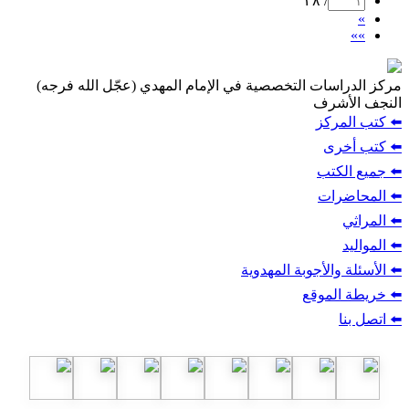
/ ٢٨
»
»»
مركز الدراسات التخصصية في الإمام المهدي (عجّل الله فرجه)
النجف الأشرف
⬅️ كتب المركز
⬅️ كتب أخرى
⬅️ جميع الكتب
⬅️ المحاضرات
⬅️ المراثي
⬅️ المواليد
⬅️ الأسئلة والأجوبة المهدوية
⬅️ خريطة الموقع
⬅️ اتصل بنا