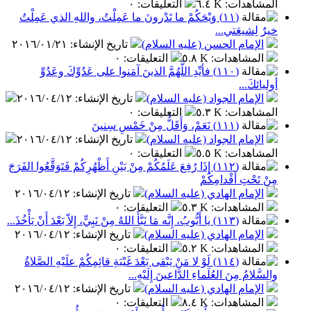
المشاهدات
:
٦.٤ K
التعليقات
:
٠
(١١) وَيْحَكُمْ ما تَدْرونَ ما عَمِلْتُ، واللهِ الذي عَمِلْتُ
خيرٌ لِشيعَتي...
الإمام الحسن (عليه السلام)
تاريخ الإنشاء
:
٢٠١٦/٠١/٢١
المشاهدات
:
٥.٨ K
التعليقات
:
٠
(١١٠) فأيِّدِ اللَّهُمَّ الذينَ آمَنوا على عَدُوِّكَ وعَدُوِّ
أوليائكَ...
الإمام الجواد (عليه السلام)
تاريخ الإنشاء
:
٢٠١٦/٠٤/١٢
المشاهدات
:
٥.٣ K
التعليقات
:
٠
(١١١) نَعَمْ، وَأَقَلُّ مِنْ خَمْسِ سِنينَ
الإمام الجواد (عليه السلام)
تاريخ الإنشاء
:
٢٠١٦/٠٤/١٢
المشاهدات
:
٥.٥ K
التعليقات
:
٠
(١١٢) إِذَا رُفِعَ عَلَمُكُمْ مِنْ بَيْنِ أَظْهُرِكُمْ فَتَوَقَّعُوا الفَرَجَ
مِنْ تَحْتِ أَقْدامِكُمْ
الإمام الهادي (عليه السلام)
تاريخ الإنشاء
:
٢٠١٦/٠٤/١٢
المشاهدات
:
٥.٣ K
التعليقات
:
٠
(١١٣) يا أَيُّوبُ، إِنَّه مَا نَبَّأَ اللهُ مِنْ نَبِيٍّ، إِلاّ بَعْدَ أَنْ يَأْخُذَ...
الإمام الهادي (عليه السلام)
تاريخ الإنشاء
:
٢٠١٦/٠٤/١٢
المشاهدات
:
٥.٢ K
التعليقات
:
٠
(١١٤) لَوْ لا مَنْ يَبْقى بَعْدَ غَيْبَةِ قائِمِكُمْ علَيْهِ الصَّلاةُ
والسَّلامُ مِنَ العُلَماءِ الدَّاعينَ إِلَيْهِ...
الإمام الهادي (عليه السلام)
تاريخ الإنشاء
:
٢٠١٦/٠٤/١٢
المشاهدات
:
٨.٤ K
التعليقات
:
٠