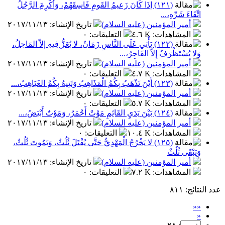
(١٢١) إذَا كَانَ زَعيمُ القَومِ فَاسِقَهُمْ، وَأُكْرِمَ الرَّجُلُ
اتِّقَاءَ شَرِّهِ،...
أمير المؤمنين (عليه السلام)
تاريخ الإنشاء
:
٢٠١٧/١١/١٣
المشاهدات
:
٤.٦ K
التعليقات
:
٠
(١٢٢) يَأْتِي عَلَى النَّاسِ زَمَانٌ، لا يُعَزُّ فِيهِ إلاّ المَاحِلُ،
وَلا يُسْتَظْرَفُ إِلاّ الفَاجِرُ،...
أمير المؤمنين (عليه السلام)
تاريخ الإنشاء
:
٢٠١٧/١١/١٣
المشاهدات
:
٤.٧ K
التعليقات
:
٠
(١٢٣) أَيْنَ تَذْهَبُ بِكُمُ الْمَذَاهِبُ وَتَتِيهُ بِكُمُ الغَيَاهِبُ،...
أمير المؤمنين (عليه السلام)
تاريخ الإنشاء
:
٢٠١٧/١١/١٣
المشاهدات
:
٥.٧ K
التعليقات
:
٠
(١٢٤) بَيْنَ يَدَيِ القَائِمِ مَوْتٌ أَحْمَرُ، وَمَوْتٌ أَبْيَضُ،...
أمير المؤمنين (عليه السلام)
تاريخ الإنشاء
:
٢٠١٧/١١/١٣
المشاهدات
:
١٠.٤ K
التعليقات
:
٠
(١٢٥) لا يَخْرُجُ الْمَهْدِيُّ حَتَّى يُقْتَلَ ثُلُثٌ، وَيَمُوتَ ثُلُثٌ،
وَيَبْقَى ثُلُثٌ
أمير المؤمنين (عليه السلام)
تاريخ الإنشاء
:
٢٠١٧/١١/١٣
المشاهدات
:
٧.٢ K
التعليقات
:
٠
عدد النتائج
: ٨١١
««
«