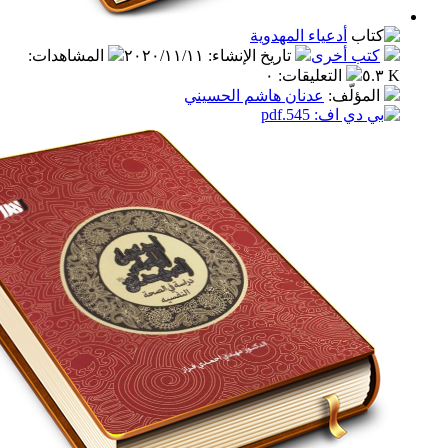
أدعياء المهدوية
ب أخرى
تاريخ الإنشاء
:
٢٠٢٠/١١/١١
المشاهدات
:
التعليقات
:
٠
مؤلّف
:
عدنان هاشم الحسيني