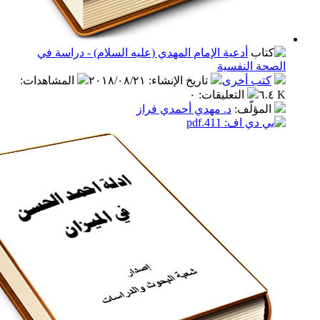
أدعية الإمام المهدي (عليه السلام) - دراسة في
 النفسية
ب أخرى
تاريخ الإنشاء
:
٢٠١٨/٠٨/٢١
المشاهدات
:
التعليقات
:
٠
مؤلّف
:
د. مهدي أحمدي فراز