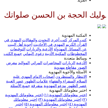
المزيد
لواتك عليه وعلى آبائه في هذه ا
المكتبة المهدوية
كتب المركز
كتب أخرى
البحوث والمقالات
المهدي في
القرآن الكريم
المهدي في الأحاديث
أجوبة أهل البيت
عن المسائل المهدويّة
الأدعية والزيارات
التوقيعات
المخطوطات
المكتبة الأدبية
دعوى اليماني
جميع الكتب
وسائط متعددة
الأدعية
الزيارات
المحاضرات
المراثي
المواليد
معرض
الصور
مقاطع مهدوية
الأسئلة والأجوبة المهدوية
الانتظار والمنتظرون
أصحاب الإمام المهدي عليه
السلام
السفراء والفقهاء
علامات الظهور
عصر الغيبة
عصر الظهور
مدعو المهدوية
متفرقة
جميع الأسئلة
اختبر معلوماتك المهدوية
اختبر معلوماتك المهدوية (١)
اختبر معلوماتك المهدوية
(٢)
اختبر معلوماتك المهدوية (٣)
اختبر معلوماتك
المهدوية (٤)
اختبر معلوماتك المهدوية (٥)
اختبر