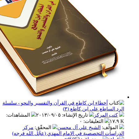
أخطاء ابن كاطع في القرآن والتفسير والنحو - سلسلة
الساطع على ابن كاطع (٣)
ب المركز
تاريخ الإنشاء
:
٢٠١٣/٠٩/٠٥
المشاهدات
:
التعليقات
:
٠
مؤلّف
:
الشيخ علي آل محسن
المحقّق
:
مركز
سات التخصصية في الإمام المهدي (عجَّل الله فرجه)