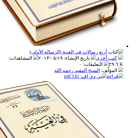
أربع رسالات في الغيبة (الرسالة الأولى)
ب أخرى
تاريخ الإنشاء
:
٢٠١٣/٠٥/١٩
المشاهدات
:
التعليقات
:
٠
مؤلّف
:
الشيخ المفيد رحمه الله