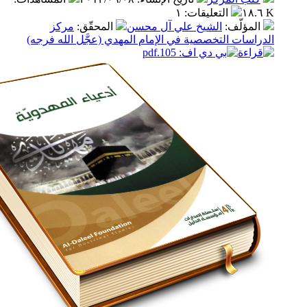
التعليقات
:
١
مؤلّف
:
الشيخ علي آل محسن
المحقّق
:
مركز
سات التخصصية في الإمام المهدي (عجَّل الله فرجه)