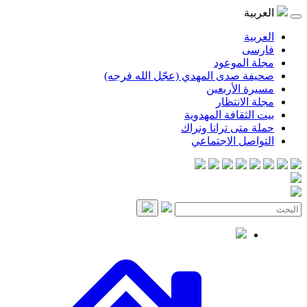
ة
ة
ی
الموعود
 صدى المهدي (عجّل الله فرجه)
 الأربعين
الانتظار
لثقافة المهدوية
متى ترانا ونراك
صل الاجتماعي