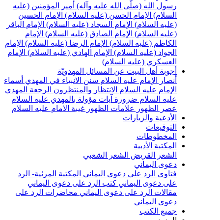
رسول الله (صلّى الله عليه وآله)
أمير المؤمنين (عليه
السلام)
الإمام الحسن (عليه السلام)
الإمام الحسين
(عليه السلام)
الإمام السجاد (عليه السلام)
الإمام الباقر
(عليه السلام)
الإمام الصادق (عليه السلام)
الإمام
الكاظم (عليه السلام)
الإمام الرضا (عليه السلام)
الإمام
الجواد (عليه السلام)
الإمام الهادي (عليه السلام)
الإمام
العسكري (عليه السلام)
أجوبة أهل البيت عن المسائل المهدويّة
أنصار الإمام عليه السلام
سنن الانبياء في المهدي
أسماء
الإمام عليه السلام
الانتظار والمنتظرون
الرجعة
المهدي
عليه السلام ضرورة
آيات مؤولة بالمهدي عليه السلام
عصر الظهور
علامات الظهور
غيبة الامام عليه السلام
الأدعية والزيارات
التوقيعات
المخطوطات
المكتبة الأدبية
الشعر القريض
الشعر الشعبي
دعوى اليماني
فتاوى الرد على دعوى اليماني
المكتبة المرئية- الرد
على دعوى اليماني
كتب الرد على دعوى اليماني
مقالات الرد على دعوى اليماني
محاضرات الرد على
دعوى اليماني
جميع الكتب