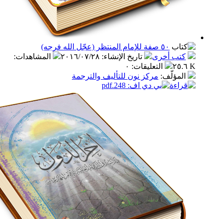
٥٠ صفة للإمام المنتظر (عجّل الله فرجه)
ب أخرى
تاريخ الإنشاء
:
٢٠١٦/٠٧/٢٨
المشاهدات
:
التعليقات
:
٠
مؤلّف
:
مركز نون للتأليف والترجمة