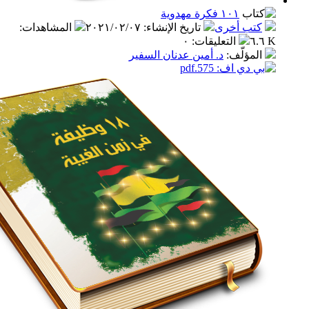
١٠١ فكرة مهدوية
ب أخرى
تاريخ الإنشاء
:
٢٠٢١/٠٢/٠٧
المشاهدات
:
التعليقات
:
٠
مؤلّف
:
د. أمين عدنان السفير