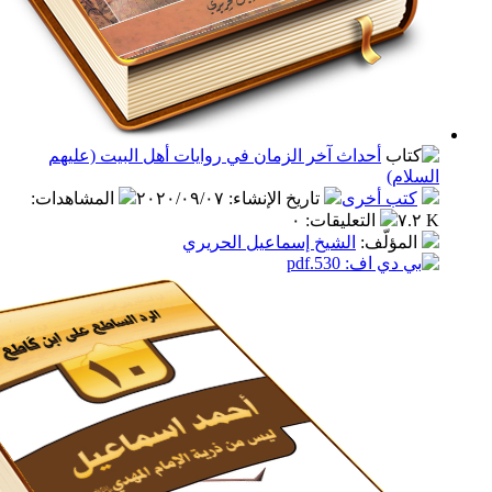
أحداث آخر الزمان في روايات أهل البيت (عليهم
م)
ب أخرى
تاريخ الإنشاء
:
٢٠٢٠/٠٩/٠٧
المشاهدات
:
التعليقات
:
٠
مؤلّف
:
الشيخ إسماعيل الحريري