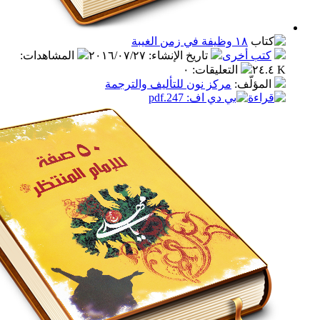
١٨ وظيفة في زمن الغيبة
ب أخرى
تاريخ الإنشاء
:
٢٠١٦/٠٧/٢٧
المشاهدات
:
التعليقات
:
٠
مؤلّف
:
مركز نون للتأليف والترجمة