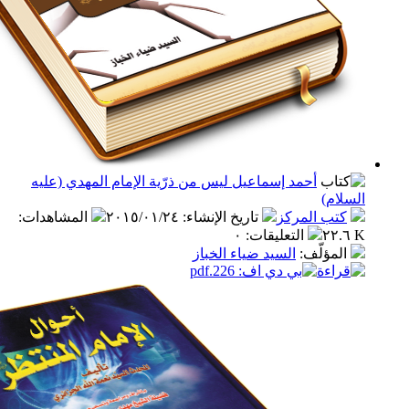
أحمد إسماعيل ليس من ذرّية الإمام المهدي (عليه
م)
ب المركز
تاريخ الإنشاء
:
٢٠١٥/٠١/٢٤
المشاهدات
:
التعليقات
:
٠
مؤلّف
:
السيد ضياء الخباز