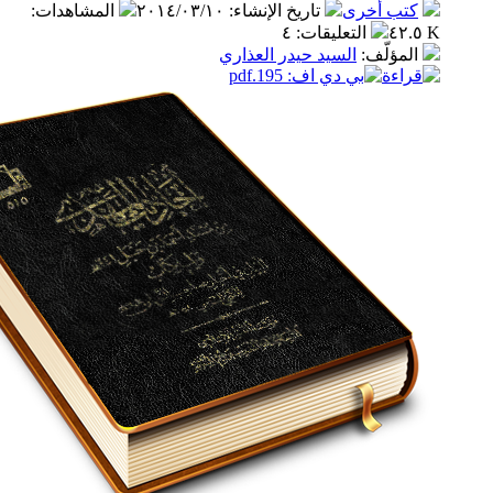
ب أخرى
تاريخ الإنشاء
:
٢٠١٤/٠٣/١٠
المشاهدات
:
التعليقات
:
٤
مؤلّف
:
السيد حيدر العذاري