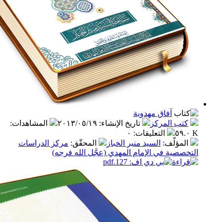
آفاق مهدوية
ب المركز
تاريخ الإنشاء
:
٢٠١٣/٠٥/١٩
المشاهدات
:
التعليقات
:
٠
مؤلّف
:
السيد منير الخباز
المحقّق
:
مركز الدراسات
صية في الإمام المهدي (عجَّل الله فرجه)