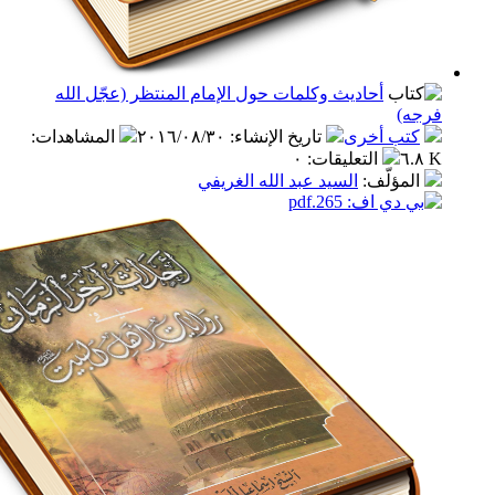
أحاديث وكلمات حول الإمام المنتظر (عجّل الله
)
ب أخرى
تاريخ الإنشاء
:
٢٠١٦/٠٨/٣٠
المشاهدات
:
التعليقات
:
٠
مؤلّف
:
السيد عبد الله الغريفي