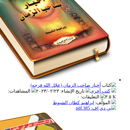
أخبار صاحب الزمان (عجّل الله فرجه)
ب أخرى
تاريخ الإنشاء
:
٢٠٢٣/٠٢/٢٣
المشاهدات
:
التعليقات
:
٠
مؤلّف
:
إبراهيم كطان الشبوط