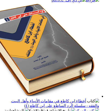
أخطاء ابن كاطع في مقامات الأنبياء وأهل البيت
ه - سلسلة الرد الساطع على ابن كاطع (٤)
ب المركز
تاريخ الإنشاء
:
٢٠١٣/٠٩/٠٨
المشاهدات
: