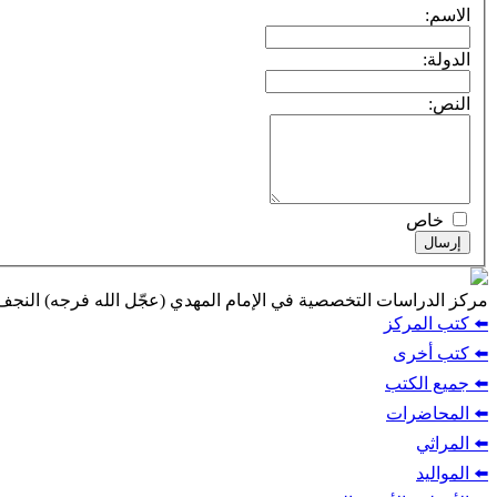
الاسم:
الدولة:
النص:
خاص
إرسال
مركز الدراسات التخصصية في الإمام المهدي (عجّل الله فرجه) النج
⬅️ كتب المركز
⬅️ كتب أخرى
⬅️ جميع الكتب
⬅️ المحاضرات
⬅️ المراثي
⬅️ المواليد