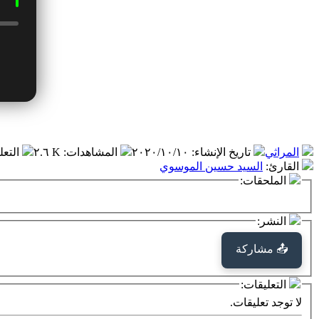
المراثي
تاريخ الإنشاء
:
٢٠٢٠/١٠/١٠
المشاهدات
:
٢.٦ K
التعل
القارئ
:
السيد حسين الموسوي
الملحقات:
النشر:
📤 مشاركة
التعليقات:
لا توجد تعليقات.