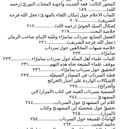
المحور الثالث: فقه الحديث وأجوبة المحدّث النوريّ (رحمه
الله)..................١٨٩
كلمات الاعلام حول إمكان اللقاء بالمهديّ (عجل الله فرجه
الشريف)..................٢٠٧
إشكال السيّد الخوئيّ (رحمه الله)..................٢١٢
خلاصة البحث..................٢١٩
الفصل السابع: سرداب سامرّاء وغَيْبة الإمام صاحب الزمان
(عجل الله فرجه الشريف)..................٢٢١
خلاصة شبهات المخالفين حول سرداب
سامرّاء..................٢٢٣
كلمات علماء أهل السنّة حول سرداب سامرّاء..................٢٢٣
موقف علماء الشيعة تجاه هذه التهم..................٢٣١
التحقيق حول سرداب سامرّاء..................٢٣٦
قصّة السرداب في المصادر الشيعيّة..................٢٣٧
الإشكالات الواردة على أخبار (الخرائج
والجرائح)..................٢٣٨
التسمية بسرداب الغيبة في كتاب (المزار) لابن
المشهديّ..................٢٤٤
كلام ابن المشهديّ حول السرداب..................٢٤٤
تحقيقٌ حول شخصيّة ابن المشهديّ وكتاب
(المزار)..................٢٤٥
اتّهاماتٌ للشيعة حول السرداب..................٢٥٤
خاتمة البحث..................٢٦٢