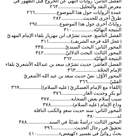
الفصل الثامن: روايات النهي عن الخروج قبل الظهور في
معرض النقد والتحليل..................٢٦٣
عمدة الروايات حول هذا الموضوع..................٢٦٦
طرقٌ أخرى للحديث..................٢٨٢
رواياتٌ أخرى حول هذا الموضوع..................٢٩٤
النتيجة النهائيّة..................٣١٠
الفصل التاسع: حديث تشرّف ابن مهزيار بلقاء الإمام المهديّ
(عجل الله فرجه الشريف)..................٣١١
المحور الثاني: البحث السنديّ..................٣٣٥
المحور الثالث: البحث الدلاليّ..................٣٤٢
النتيجة النهائيّة..................٣٦٢
الفصل العاشر: حديث تشرّف سعد بن عبدالله الأشعريّ بلقاء
الإمام الحجّة..................٣٦٣
المحور الأوّل: نصّ حديث سعد بن عبد الله الأشعريّ
القمّيّ..................٣٦٦
[اللقاء مع الإمام العسكريّ (عليه السلام)]..................٣٦٩
أبو بكرٍ وحديث الغار..................٣٧٦
سبب إسلام بعض الصحابة..................٣٧٧
وداع الإمام (عليه السلام)..................٣٧٨
المحور الثاني: سند حديث سعدٍ والكتب الناقلة
له..................٣٨٠
المحور الثالث: دراسةٌ نقديّةٌ في السند..................٣٨٨
تحقيقٌ في رجال الحديث..................٣٩٦
بحثٌ روائيٌّ في تفسير ﴿كهيعص﴾..................٤١٠