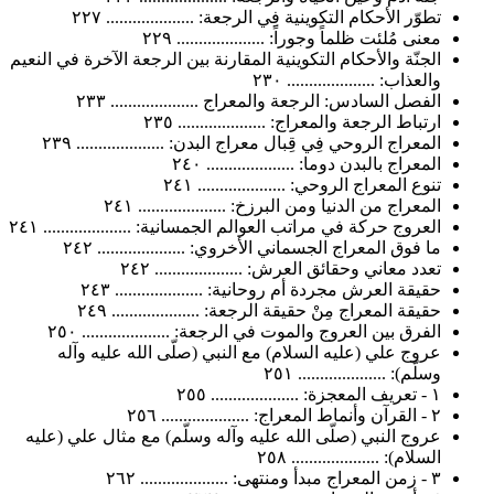
تطوّر الأحكام التكوينية فِي الرجعة: .................... ٢٢٧
معنى مُلئت ظلماً وجوراً: .................... ٢٢٩
الجنّة والأحكام التكوينية المقارنة بين الرجعة الآخرة في النعيم
والعذاب: .................... ٢٣٠
الفصل السادس: الرجعة والمعراج .................... ٢٣٣
ارتباط الرجعة والمعراج: .................... ٢٣٥
المعراج الروحي فِي قِبال معراج البدن: .................... ٢٣٩
المعراج بالبدن دوما: .................... ٢٤٠
تنوع المعراج الروحي: .................... ٢٤١
المعراج من الدنيا ومن البرزخ: .................... ٢٤١
العروج حركة في مراتب العوالم الجمسانية: .................... ٢٤١
ما فوق المعراج الجسماني الأخروي: .................... ٢٤٢
تعدد معاني وحقائق العرش: .................... ٢٤٢
حقيقة العرش مجردة أم روحانية: .................... ٢٤٣
حقيقة المعراج مِنْ حقيقة الرجعة: .................... ٢٤٩
الفرق بين العروج والموت في الرجعة: .................... ٢٥٠
عروج علي (عليه السلام) مع النبي (صلّى الله عليه وآله
وسلّم): .................... ٢٥١
١ - تعريف المعجزة: .................... ٢٥٥
٢ - القرآن وأنماط المعراج: .................... ٢٥٦
عروج النبي (صلّى الله عليه وآله وسلّم) مع مثال علي (عليه
السلام): .................... ٢٥٨
٣ - زمن المعراج مبدأ ومنتهى: .................... ٢٦٢