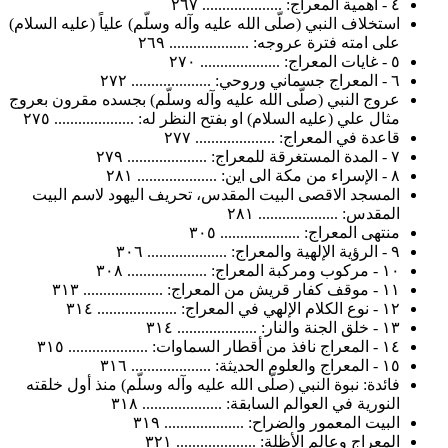
٤ - أهمية المعراج: .................... ٢٦٧
استخلاف النبي (صلّى الله عليه وآله وسلّم) علياً (عليه السلام)
على امته فترة عروجه: .................... ٢٦٩
٥ - غايات المعراج: .................... ٢٧٠
٦ - المعراج جسماني وروحي: .................... ٢٧٢
عروج النبي (صلّى الله عليه وآله وسلّم) بجسده مقرون بعروج
مثال علي (عليه السلام) او بفتح النظر له: .................... ٢٧٥
قاعدة في المعراج: .................... ٢٧٧
٧ - المدة المستغرقة للمعراج: .................... ٢٧٩
٨ - الإسراء من مكة الى اين: .................... ٢٨١
المسجد الاقصى البيت المقدس، تحريف اليهود لاسم البيت
المقدس: .................... ٢٨١
منتهى المعراج: .................... ٣٠٥
٩ - الرؤية الإلهية والمعراج: .................... ٣٠٦
١٠ - مركوب ومركبة المعراج: .................... ٣٠٨
١١ - موقف كفار قريش من المعراج: .................... ٣١٣
١٢ - نوع الكلام الإلهي في المعراج: .................... ٣١٤
١٣ - خلق الجنة والنار: .................... ٣١٤
١٤ - المعراج نافذ من أقطار السماوات: .................... ٣١٥
١٥ - المعراج والعلوم الحديثة: .................... ٣١٦
فائدة: نبوة النبي (صلّى الله عليه وآله وسلّم) منذ أول خلقته
النورية في العوالم السابقة: .................... ٣١٨
البيت المعمور والضراح: .................... ٣١٩
المعراج وعالم الأظلة: .................... ٣٢١