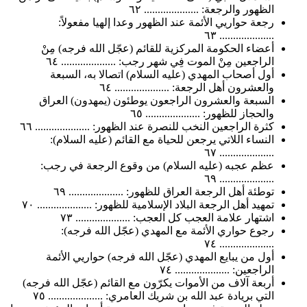
الظهور والرجعة: .................... ٦٢
رجعة حواريي الأئمة عند الظهور وعدا إلهيا مفعولاً:
.................... ٦٣
أعضاء الحكومة المركزية للقائم (عجّل الله فرجه) مِنْ
الراجعين مِنْ الموت فِي شهر رجب: .................... ٦٤
أول أصحاب المهدي (عليه السلام) اتصالا به، السبعة
والعشرون أهل الرجعة: .................... ٦٤
السبعة والعشرون الراجعون يوطئون (يمهدون) العراق
والحجاز للظهور: .................... ٦٥
كثرة الراجعين النخب للنصرة عند الظهور: .................... ٦٦
النساء اللاتي يرجعن للحياة مع القائم (عليه السلام):
.................... ٦٧
عظم عجبه (عليه السلام) من وقوع الرجعة في رجب:
.................... ٦٩
توطئة أهل الرجعة العراق للظهور: .................... ٦٩
تمهيد أهل الرجعة البلاد الإسلامية للظهور: .................... ٧٠
اشتهار علامة العجب كل العجب: .................... ٧٣
رجوع حواري الأئمة مع المهدي (عجّل الله فرجه):
.................... ٧٤
أول من يبايع المهدي (عجّل الله فرجه) حواريي الأئمة
الراجعين: .................... ٧٤
أربعة آلاف من الأموات يكرّون مع القائم (عجّل الله فرجه)
التي بريادة عبد الله بن شريك العامري: .................... ٧٥