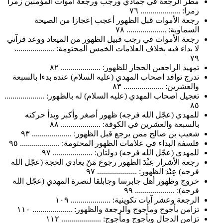
مطر الرجعة في جمادي ورجب ورجعة أموات المؤمنين زمرا
زمرا: .................... ٧٦
رجعة الأموات قبل الظهور أعجب إعجازا من الصيحة
السماوية: .................... ٧٨
رجعة الأموات في رجب قبيل الظهور من الميعاد ووعد قرآني
لا بداء فيه بخلاف العلامات الخمس المحتومة: ....................
٧٩
تمهيد الراجعين الحجاز للظهور: .................... ٨٢
تدرج توافد اصحاب المهدي (عليه السلام) عنده بدءا بالسبعة
والعشرين: .................... ٨٣
تعجيل اصحاب المهدي (عليه السلام) له بالظهور: ....................
٨٥
للمهدي (عجّل الله فرجه) ظهور أصغر وأكبر وبدأ حركته
بالسبعة والعشرين في الكوفة: .................... ٨٨
شعيب بن صالح ممن يرجع قبل الظهور: .................... ٩٣
فلسفة البداء في علامات الظهور المحتومة: .................... ٩٥
للمهدي (عجّل الله فرجه) دولتان: .................... ٩٧
رجعة الأشرار عِنْدَ الظهور رجوع مَنْ يعادي الحجة (عجّل الله
فرجه) عِنْدَ الظهور: .................... ٩٧
خروج وظهور أهل جابرسا وجابلقا لنصرة المهدي (عجّل الله
فرجه): .................... ٩٩
الرجعة وعشر آيات تكوينية: .................... ١٠٩
تزامن يأجوج ومأجوج والرجعة والظهور: .................... ١١٠
تزامن الدجال ويأجوج ومأجوج: .................... ١١٢