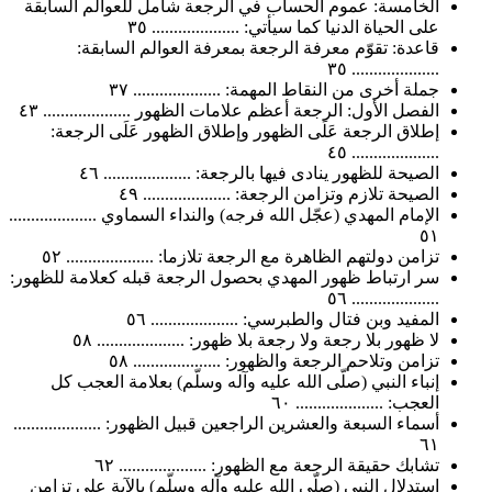
الخامسة: عموم الحساب في الرجعة شامل للعوالم السابقة
على الحياة الدنيا كما سيأتي: .................... ٣٥
قاعدة: تقوّم معرفة الرجعة بمعرفة العوالم السابقة:
.................... ٣٥
جملة أخرى من النقاط المهمة: .................... ٣٧
الفصل الأول: الرجعة أعظم علامات الظهور .................... ٤٣
إطلاق الرجعة عَلَى الظهور وإطلاق الظهور عَلَى الرجعة:
.................... ٤٥
الصيحة للظهور ينادى فيها بالرجعة: .................... ٤٦
الصيحة تلازم وتزامن الرجعة: .................... ٤٩
الإمام المهدي (عجّل الله فرجه) والنداء السماوي ....................
٥١
تزامن دولتهم الظاهرة مع الرجعة تلازما: .................... ٥٢
سر ارتباط ظهور المهدي بحصول الرجعة قبله كعلامة للظهور:
.................... ٥٦
المفيد وبن فتال والطبرسي: .................... ٥٦
لا ظهور بلا رجعة ولا رجعة بلا ظهور: .................... ٥٨
تزامن وتلاحم الرجعة والظهور: .................... ٥٨
إنباء النبي (صلّى الله عليه وآله وسلّم) بعلامة العجب كل
العجب: .................... ٦٠
أسماء السبعة والعشرين الراجعين قبيل الظهور: ....................
٦١
تشابك حقيقة الرجعة مع الظهور: .................... ٦٢
استدلال النبي (صلّى الله عليه وآله وسلّم) بالآية على تزامن