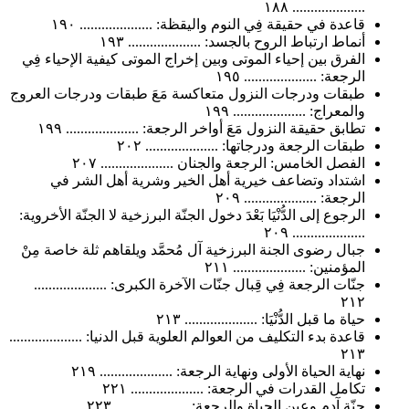
.................... ١٨٨
قاعدة في حقيقة فِي النوم واليقظة: .................... ١٩٠
أنماط ارتباط الروح بالجسد: .................... ١٩٣
الفرق بين إحياء الموتى وبين إخراج الموتى كيفية الإحياء فِي
الرجعة: .................... ١٩٥
طبقات ودرجات النزول متعاكسة مَعَ طبقات ودرجات العروج
والمعراج: .................... ١٩٩
تطابق حقيقة النزول مَعَ أواخر الرجعة: .................... ١٩٩
طبقات الرجعة ودرجاتها: .................... ٢٠٢
الفصل الخامس: الرجعة والجنان .................... ٢٠٧
اشتداد وتضاعف خيرية أهل الخير وشرية أهل الشر في
الرجعة: .................... ٢٠٩
الرجوع إلى الدُّنْيَا بَعْدَ دخول الجنّة البرزخية لا الجنّة الأخروية:
.................... ٢٠٩
جبال رضوى الجنة البرزخية آل مُحمَّد ويلقاهم ثلة خاصة مِنْ
المؤمنين: .................... ٢١١
جنّات الرجعة فِي قِبال جنّات الآخرة الكبرى: ....................
٢١٢
حياة ما قبل الدُّنْيَا: .................... ٢١٣
قاعدة بدء التكليف من العوالم العلوية قبل الدنيا: ....................
٢١٣
نهاية الحياة الأولى ونهاية الرجعة: .................... ٢١٩
تكامل القدرات في الرجعة: .................... ٢٢١
جنّة آدم وعين الحياة والرجعة: .................... ٢٢٣