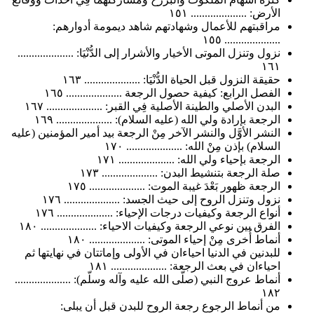
الأرض: .................... ١٥١
مراقبتهم للأعمال وشهادتهم شاهد ديمومة أدوارهم:
.................... ١٥٥
نزول وتنزل الموتى الأخيار والأشرار إلى الدُّنْيَا: ....................
١٦١
حقيقة النزول قبل الحياة الدُّنْيَا: .................... ١٦٣
الفصل الرابع: كيفية حصول الرجعة .................... ١٦٥
البدن الأصلي والطينة الأصلية فِي القبر: .................... ١٦٧
الرجعة بإرادة ولي الله (عليه السلام): .................... ١٦٩
النشر الأوَّل والنشر الآخر مِنْ الرجعة بيد أمير المؤمنين (عليه
السلام) بإذن مِنْ الله: .................... ١٧٠
الرجعة بإحياء ولي الله: .................... ١٧١
صلة الرجعة بتنشيط البدن: .................... ١٧٣
الرجعة ظهور بَعْدَ غيبة الموت: .................... ١٧٥
نزول وتنزل الروح إلى حيث الجسد: .................... ١٧٦
أنواع الرجعة وكيفيات درجات الإحياء: .................... ١٧٦
الفرق بين نوعي الرجعة وكيفيات الاحياء: .................... ١٨٠
أنماط أُخرى مِنْ إحياء الموتى: .................... ١٨٠
للبدنين في الدنيا احياءان في الأولى وإماتتان في نهايتها ثم
احياءان في بعث الرجعة: .................... ١٨١
أنماط عروج النبي (صلّى الله عليه وآله وسلّم): ....................
١٨٢
من أنماط الرجوع رجعة الروح للبدن قبل أن يبلى: